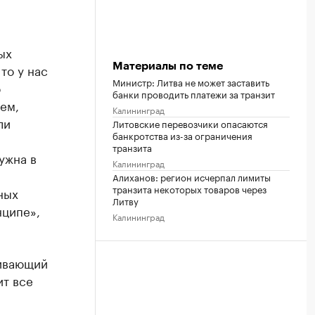
ых
то у нас
Материалы по теме
Министр: Литва не может заставить
о
банки проводить платежи за транзит
ем,
Калининград
ли
Литовские перевозчики опасаются
банкротства из-за ограничения
транзита
ужна в
Калининград
Алиханов: регион исчерпал лимиты
транзита некоторых товаров через
ных
Литву
нципе»,
Калининград
живающий
ит все