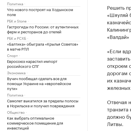
Политика
Решить пр
Что нового построят на Ходынском
«Шяуляй б
поле
РБК и Stone
казначей
Гастрогиды по России: от аутентичных
Калинингр
ферм и ресторанов до отелей
«Валдай» 
РБК и РСХБ
«Балтика» обыграла «Крылья Советов»
в матче РПЛ
«Если вдр
Спорт
заставить
Евросоюз нарастил импорт
откроем с
российского СПГ
дорогам о
Экономика
Вучич пообещал сделать все для
их казнач
помощи Украине на «европейском
железных 
пути»
Политика
Самолет выкатился за пределы полосы
Отвечая н
в Норильске и получил повреждения
транзита
Общество
должно б
Как выбрать оптимальное
коммерческое помещение для
Литвы.
инвестиций