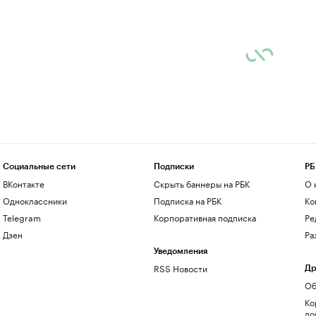
Социальные сети
Подписки
РБ
ВКонтакте
Скрыть баннеры на РБК
О 
Одноклассники
Подписка на РБК
Ко
Telegram
Корпоративная подписка
Ре
Дзен
Ра
Уведомления
RSS Новости
Др
Об
Ко
до