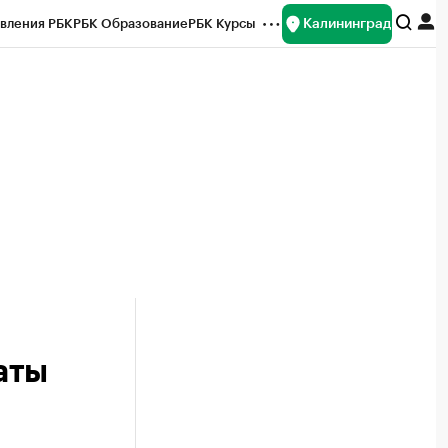
Калининград
вления РБК
РБК Образование
РБК Курсы
рейтинги
Франшизы
Газета
ок наличной валюты
аты