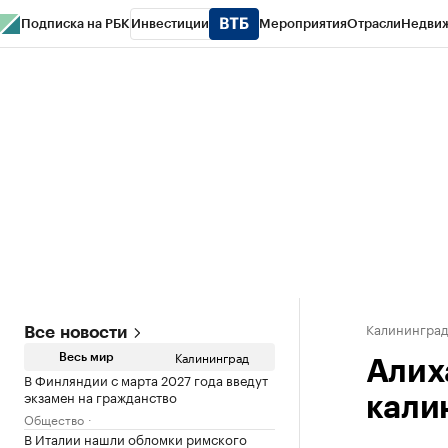
Подписка на РБК
Инвестиции
Мероприятия
Отрасли
Недви
РБК Life
Тренды
Визионеры
Национальные проекты
Город
Стиль
Кр
Спецпроекты СПб
Конференции СПб
Спецпроекты
Проверка конт
Калинингра
Все новости
Калининград
Весь мир
Алих
В Финляндии с марта 2027 года введут
экзамен на гражданство
кали
Общество
В Италии нашли обломки римского