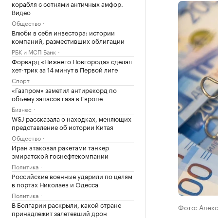
корабля с сотнями античных амфор.
Видео
Общество
Влюби в себя инвестора: истории
компаний, разместивших облигации
РБК и МСП Банк
Форвард «Нижнего Новгорода» сделал
хет-трик за 14 минут в Первой лиге
Спорт
«Газпром» заметил антирекорд по
объему запасов газа в Европе
Бизнес
WSJ рассказала о находках, меняющих
представление об истории Китая
Общество
Иран атаковал ракетами танкер
эмиратской госнефтекомпании
Политика
Российские военные ударили по целям
в портах Николаев и Одесса
Политика
В Болгарии раскрыли, какой стране
Фото: Алек
принадлежит залетевший дрон