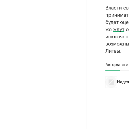
Власти е
принимать
будет оце
же
ждут
о
исключени
возможны 
Литвы.
Авторы
Теги
Надеж