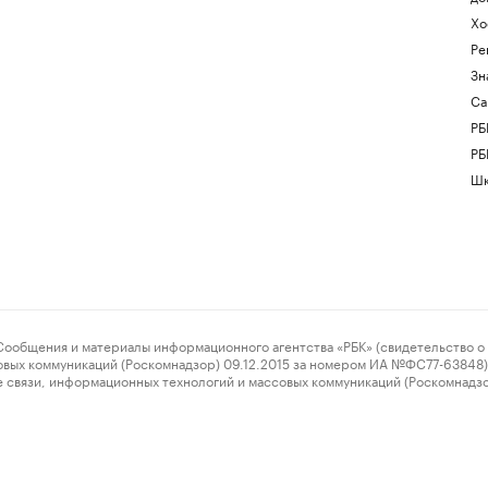
Хо
Ре
Зн
Са
РБ
РБ
Шк
ения и материалы информационного агентства «РБК» (свидетельство о 
овых коммуникаций (Роскомнадзор) 09.12.2015 за номером ИА №ФС77-63848) 
 связи, информационных технологий и массовых коммуникаций (Роскомнадз