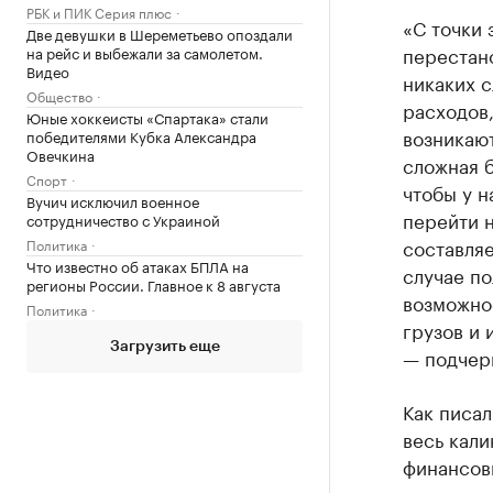
РБК и ПИК Серия плюс
«С точки 
Две девушки в Шереметьево опоздали
перестано
на рейс и выбежали за самолетом.
Видео
никаких 
Общество
расходов,
Юные хоккеисты «Спартака» стали
возникают
победителями Кубка Александра
Овечкина
сложная б
Спорт
чтобы у н
Вучич исключил военное
перейти н
сотрудничество с Украиной
составляе
Политика
Что известно об атаках БПЛА на
случае по
регионы России. Главное к 8 августа
возможно
Политика
грузов и 
Загрузить еще
— подчер
Как писа
весь кали
финансов