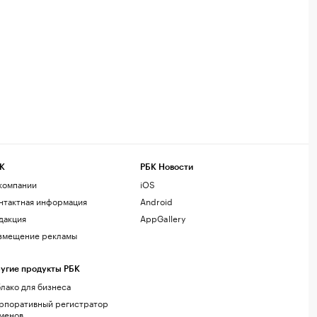
К
РБК Новости
компании
iOS
нтактная информация
Android
дакция
AppGallery
змещение рекламы
угие продукты РБК
лако для бизнеса
рпоративный регистратор
менов