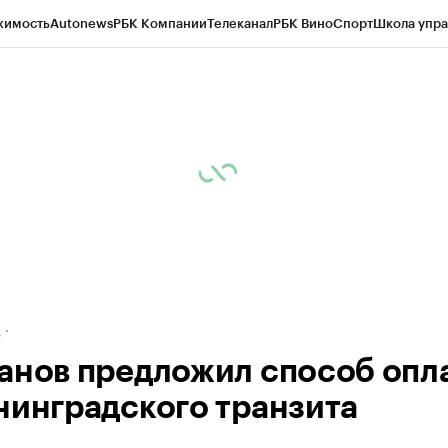
жимость
Autonews
РБК Компании
Телеканал
РБК Вино
Спорт
Школа упра
ипто
РБК Бизнес-среда
Дискуссионный клуб
Исследования
Кредитные 
рагентов
Политика
Экономика
Бизнес
Технологии и медиа
Финансы
Рын
д
анов предложил способ опл
нинградского транзита