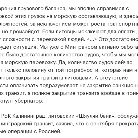
зрения грузового баланса, мы вполне справимся с
вкой этих грузов на морскую составляющую, и здесь
сложностей, за исключением может роста транспортн
 не произойдет. Если литовцы исключают для оплаты, 
 сложности с перевозкой людей. <...> Это достаточн
удет ситуация. Мы уже с Минтрансом активно работа
ас было достаточное количество судов, чтобы мы мог
а морскую перевозку. Да, количество судов сейчас
т только половину от той потребности, которая нам н
лного закрытия транзита литовцами. А отсутствие
сти оплачивать подразумевает не закрытие санкцион
их транзит, а полное закрытие транзита вообще в при
кнул губернатор.
л РБК Калининград, литовский «Шяуляй банк», обслу
нинградский транзит,
заявил
, что с сентября прекрат
ые операции с Россией.