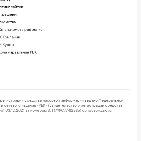
стинг сайтов
г.решения
акомства
йт знакомств podbor.ru
К Компании
К Курсы
ола управления РБК
регистрации средства массовой информации выдано Федеральной
и сетевого издания «РБК» (свидетельство о регистрации средства
ор) 03.12.2021 за номером ЭЛ №ФС77-82385) сопровождаются