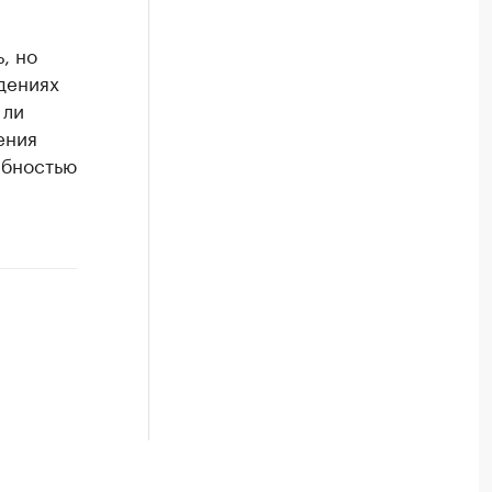
, но
дениях
 ли
ения
ебностью