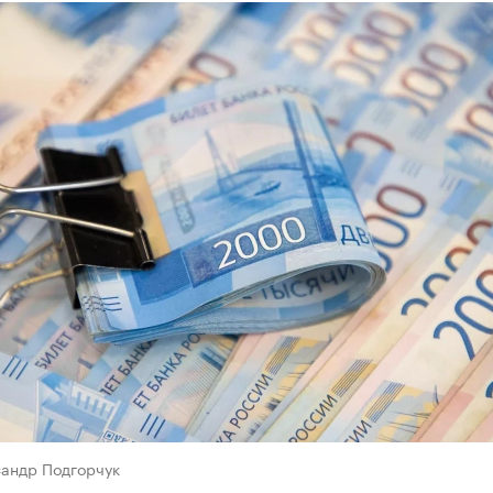
сандр Подгорчук