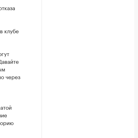
отказа
в клубе
огут
 Давайте
ым
но через
латой
ние
торию