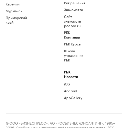
Рег.решения
Карелия
Знакомства
Мурманск
Сайт
Приморский
знакомств
край
podbor.ru
РБК
Компании
РБК Курсы
Школа
управления
РБК
РБК
Новости
iOS
Android
AppGallery
© ООО «БИЗНЕСПРЕСС», АО «РОСБИЗНЕСКОНСАЛТИНГ», 1995–
2026. Сообщения и материалы информационного агентства «РБК»