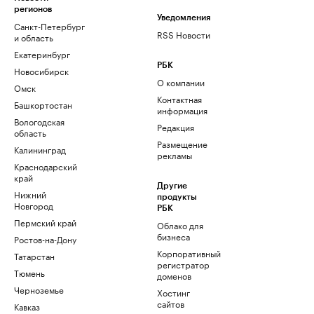
регионов
Уведомления
Санкт-Петербург
RSS Новости
и область
Екатеринбург
РБК
Новосибирск
О компании
Омск
Контактная
Башкортостан
информация
Вологодская
Редакция
область
Размещение
Калининград
рекламы
Краснодарский
край
Другие
Нижний
продукты
Новгород
РБК
Пермский край
Облако для
бизнеса
Ростов-на-Дону
Корпоративный
Татарстан
регистратор
Тюмень
доменов
Черноземье
Хостинг
сайтов
Кавказ