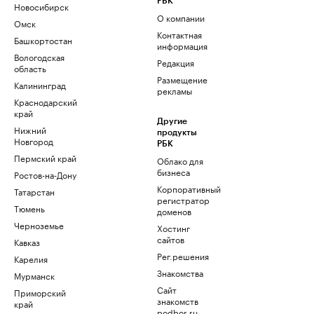
РБК
Новосибирск
О компании
Омск
Контактная
Башкортостан
информация
Вологодская
Редакция
область
Размещение
Калининград
рекламы
Краснодарский
край
Другие
Нижний
продукты
Новгород
РБК
Пермский край
Облако для
бизнеса
Ростов-на-Дону
Корпоративный
Татарстан
регистратор
Тюмень
доменов
Черноземье
Хостинг
сайтов
Кавказ
Рег.решения
Карелия
Знакомства
Мурманск
Сайт
Приморский
знакомств
край
podbor.ru