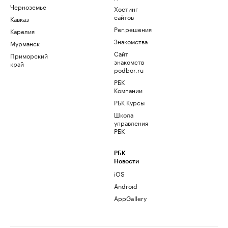
Черноземье
Хостинг
сайтов
Кавказ
Рег.решения
Карелия
Знакомства
Мурманск
Сайт
Приморский
знакомств
край
podbor.ru
РБК
Компании
РБК Курсы
Школа
управления
РБК
РБК
Новости
iOS
Android
AppGallery