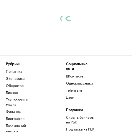
Рубрики
Социальные
сети
Политика
ВКонтакте
Экономика
Одноклассники
Общество
Telegram
Бизнес
Дзен
Технологии и
медиа
Финансы
Подписки
Скрыть баннеры
Биографии
на РБК
База знаний
Подписка на РБК