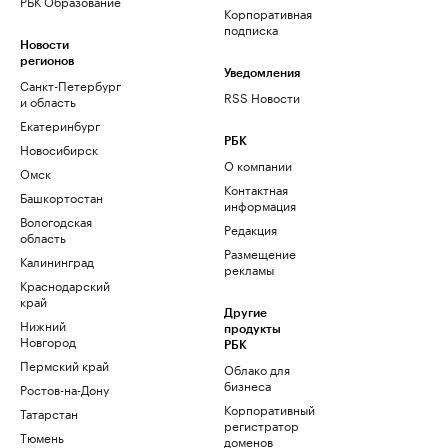
РБК Образование
Корпоративная
подписка
Новости
регионов
Уведомления
Санкт-Петербург
RSS Новости
и область
Екатеринбург
РБК
Новосибирск
О компании
Омск
Контактная
Башкортостан
информация
Вологодская
Редакция
область
Размещение
Калининград
рекламы
Краснодарский
край
Другие
Нижний
продукты
Новгород
РБК
Пермский край
Облако для
бизнеса
Ростов-на-Дону
Корпоративный
Татарстан
регистратор
Тюмень
доменов