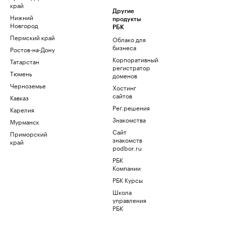
край
Другие
Нижний
продукты
Новгород
РБК
Пермский край
Облако для
бизнеса
Ростов-на-Дону
Корпоративный
Татарстан
регистратор
Тюмень
доменов
Черноземье
Хостинг
сайтов
Кавказ
Рег.решения
Карелия
Знакомства
Мурманск
Сайт
Приморский
знакомств
край
podbor.ru
РБК
Компании
РБК Курсы
Школа
управления
РБК