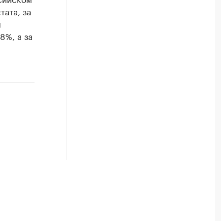
тата, за
м
8%, а за