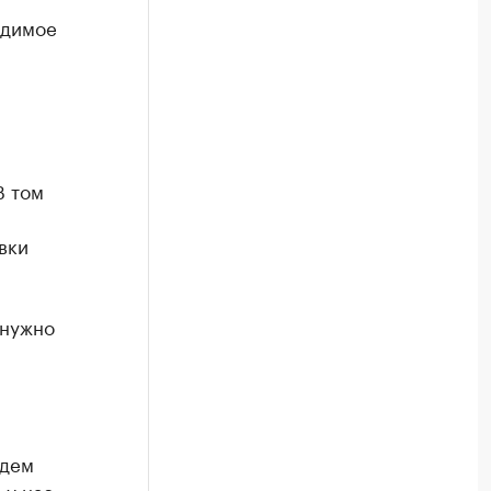
одимое
В том
вки
 нужно
удем
 у нас