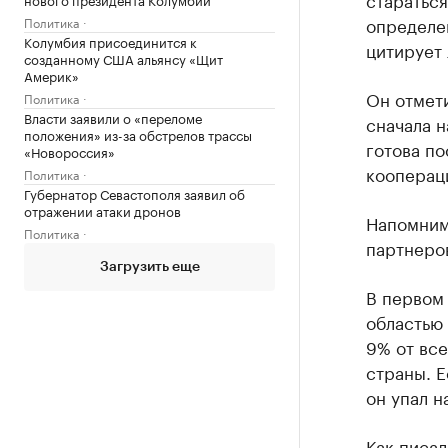
определен
Политика
Колумбия присоединится к
цитирует
созданному США альянсу «Щит
Америк»
Он отмет
Политика
Власти заявили о «переломе
сначала н
положения» из-за обстрелов трассы
готова по
«Новороссия»
кооперац
Политика
Губернатор Севастополя заявил об
отражении атаки дронов
Напомним
Политика
партнеров
Загрузить еще
В первом
областью
9% от вс
страны. Е
он упал н
Как писал