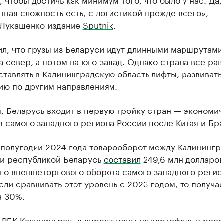
ная сложность есть, с логистикой прежде всего», —
 Лукашенко издание
Sputnik
.
ил, что грузы из Беларуси идут длинными маршрутам
а север, а потом на юго-запад. Однако страна все ра
ставлять в Калининградскую область лифты, развиват
ию по другим направлениям.
, Беларусь входит в первую тройку стран — экономи
 самого западного региона России после Китая и Бр
 полугодии 2024 года товарооборот между Калининг
 и республикой Беларусь
составил
249,6 млн долларо
его внешнеторгового оборота самого западного реги
сли сравнивать этот уровень с 2023 годом, то получае
а 30%.
 РБК Калининград, в апреле цены на картофель в ро