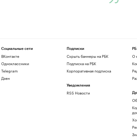
Социальные сети
Подписки
РБ
ВКонтакте
Скрыть баннеры на РБК
О 
Одноклассники
Подписка на РБК
Ко
Telegram
Корпоративная подписка
Ре
Дзен
Ра
Уведомления
RSS Новости
Др
Об
Ко
до
Хо
Ре
Зн