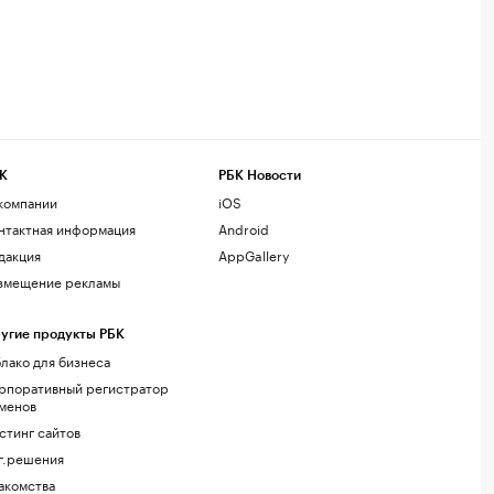
К
РБК Новости
компании
iOS
нтактная информация
Android
дакция
AppGallery
змещение рекламы
угие продукты РБК
лако для бизнеса
рпоративный регистратор
менов
стинг сайтов
г.решения
акомства