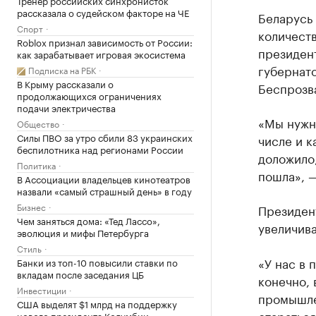
Тренер российских синхронисток
рассказала о судейском факторе на ЧЕ
Беларусь 
Спорт
количеств
Roblox признал зависимость от России:
президен
как зарабатывает игровая экосистема
губернат
Подписка на РБК
В Крыму рассказали о
Беспрозв
продолжающихся ограничениях
подачи электричества
«Мы нужно
Общество
Силы ПВО за утро сбили 83 украинских
числе и к
беспилотника над регионами России
доложило,
Политика
пошла», —
В Ассоциации владельцев кинотеатров
назвали «самый страшный день» в году
Бизнес
Президен
Чем заняться дома: «Тед Лассо»,
увеличива
эволюция и мифы Петербурга
Стиль
«У нас в 
Банки из топ-10 повысили ставки по
вкладам после заседания ЦБ
конечно, 
Инвестиции
промышлен
США выделят $1 млрд на поддержку
стараться
нового президента Колумбии