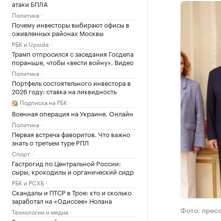
атаки БПЛА
Политика
Почему инвесторы выбирают офисы в
оживленных районах Москвы
РБК и Upside
Трамп отпросился с заседания Госдепа
пораньше, чтобы «вести войну». Видео
Политика
Портфель состоятельного инвестора в
2026 году: ставка на ликвидность
Подписка на РБК
Военная операция на Украине. Онлайн
Политика
Первая встреча фаворитов. Что важно
знать о третьем туре РПЛ
Спорт
Гастрогид по Центральной России:
сыры, крокодилы и органический сидр
РБК и РСХБ
Скандалы и ПТСР в Трое: кто и сколько
заработал на «Одиссее» Нолана
Фото: прес
Технологии и медиа