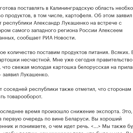
готова поставлять в Калининградскую область необх
о продуктов, в том числе, картофеля. Об этом заявил
т республики Александр Лукашенко на встрече с
ором самого западного региона России Алексеем
анных, сообщает РИА Новости.
е количество поставим продуктов питания. Всяких. 
артошки несчастной. Мне уже сегодня правительство
 что свежая молодая картошка белорусская на прила
 заявил Лукашенко.
т соседней республики также отметил, что сторонам
ть товарооборот.
последнее время произошло снижение экспорта. Это,
в первую очередь по вине Беларуси. Вы хороший
ник и понимаете, о чем идет речь. <...> Мы также б
, чтобы достичь как минимум того, что было у нас. Да,