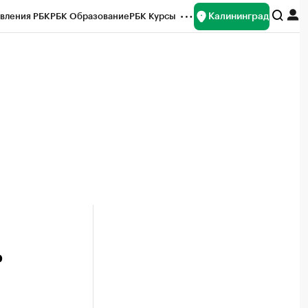
Калининград
вления РБК
РБК Образование
РБК Курсы
рейтинги
Франшизы
Газета
ок наличной валюты
ь