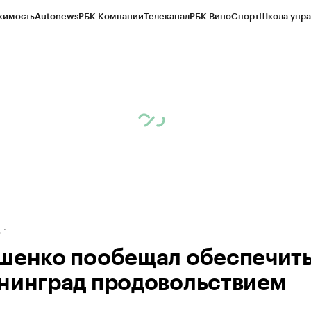
жимость
Autonews
РБК Компании
Телеканал
РБК Вино
Спорт
Школа упра
ипто
РБК Бизнес-среда
Дискуссионный клуб
Исследования
Кредитные 
рагентов
Политика
Экономика
Бизнес
Технологии и медиа
Финансы
Рын
д
шенко пообещал обеспечит
нинград продовольствием