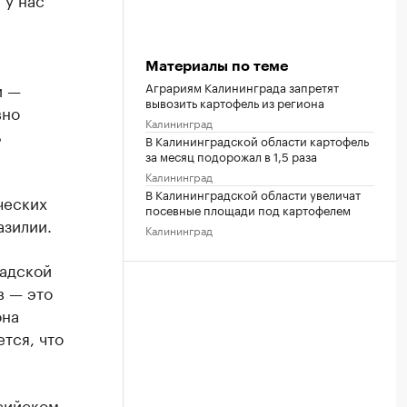
Материалы по теме
Аграриям Калининграда запретят
и —
вывозить картофель из региона
вно
Калининград
ь
В Калининградской области картофель
за месяц подорожал в 1,5 раза
Калининград
В Калининградской области увеличат
ческих
посевные площади под картофелем
азилии.
Калининград
радской
в — это
она
тся, что
ссийском