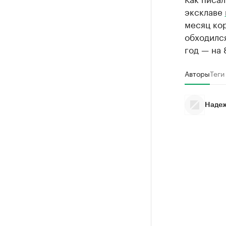
эксклаве
месяц ко
обходился
год — на 
Авторы
Теги
Надеж