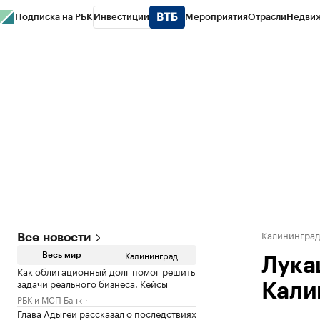
Подписка на РБК
Инвестиции
Мероприятия
Отрасли
Недви
РБК Life
Тренды
Визионеры
Национальные проекты
Город
Стиль
Кр
Спецпроекты СПб
Конференции СПб
Спецпроекты
Проверка конт
Калинингра
Все новости
Калининград
Весь мир
Лука
Как облигационный долг помог решить
задачи реального бизнеса. Кейсы
Кали
РБК и МСП Банк
Глава Адыгеи рассказал о последствиях