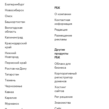
Екатеринбург
РБК
Новосибирск
О компании
Омск
Контактная
Башкортостан
информация
Вологодская
Редакция
область
Размещение
Калининград
рекламы
Краснодарский
край
Другие
Нижний
продукты
Новгород
РБК
Пермский край
Облако для
бизнеса
Ростов-на-Дону
Корпоративный
Татарстан
регистратор
Тюмень
доменов
Черноземье
Хостинг
сайтов
Кавказ
Рег.решения
Карелия
Знакомства
Мурманск
Сайт
Приморский