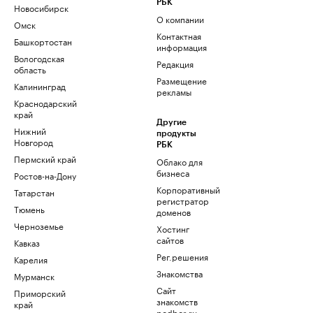
РБК
Новосибирск
О компании
Омск
Контактная
Башкортостан
информация
Вологодская
Редакция
область
Размещение
Калининград
рекламы
Краснодарский
край
Другие
Нижний
продукты
Новгород
РБК
Пермский край
Облако для
бизнеса
Ростов-на-Дону
Корпоративный
Татарстан
регистратор
Тюмень
доменов
Черноземье
Хостинг
сайтов
Кавказ
Рег.решения
Карелия
Знакомства
Мурманск
Сайт
Приморский
знакомств
край
podbor.ru