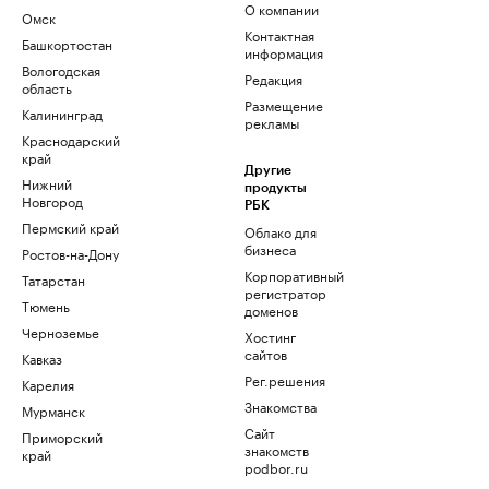
О компании
Омск
Контактная
Башкортостан
информация
Вологодская
Редакция
область
Размещение
Калининград
рекламы
Краснодарский
край
Другие
Нижний
продукты
Новгород
РБК
Пермский край
Облако для
бизнеса
Ростов-на-Дону
Корпоративный
Татарстан
регистратор
Тюмень
доменов
Черноземье
Хостинг
сайтов
Кавказ
Рег.решения
Карелия
Знакомства
Мурманск
Сайт
Приморский
знакомств
край
podbor.ru