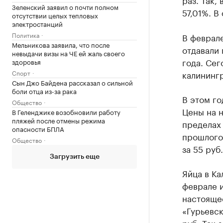
Зеленский заявил о почти полном
57,01%. В
отсутствии целых тепловых
электростанций
Политика
В феврале
Мельникова заявила, что после
отдавали 
невыдачи визы на ЧЕ ей жаль своего
года. Сег
здоровья
Спорт
калинингр
Сын Джо Байдена рассказал о сильной
боли отца из-за рака
В этом г
Общество
Цены на н
В Геленджике возобновили работу
пляжей после отмены режима
пределах 
опасности БПЛА
прошлого
Общество
за 55 руб.
Загрузить еще
Яйца в Ка
феврале и
настоящее
«Гурьевск
руб. Так 