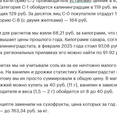
Категория С-1 обойдется калининградцам в 119 руб. в
их 129 руб. За десяток яиц С-0 покупатели отдадут 1
горию С-В (с двумя желтками) — 164 руб.
 для расчетов мы взяли 68,21 руб. за килограмм, что 
евышает цены прошлого года. Килограмм сахара, сог
лининградстата, в феврале 2025 года стоил 97,08 руб
а региональных прилавках его можно найти по 91-92 
етах мы не учитывали соль из-за ее ничтожно малого
а. На ванилин и дрожжи статистику Калининградстат 
этому мы их просто суммировали в общую цену. В ма
жжей можно купить за 40 руб. (11 г), ванилин в завис
одителя и веса (1,5 — 2 г) обойдется от 8 до 40 руб.
цепте заменили на сухофрукты, цена которых за год
— до 763,34 руб. за кг.