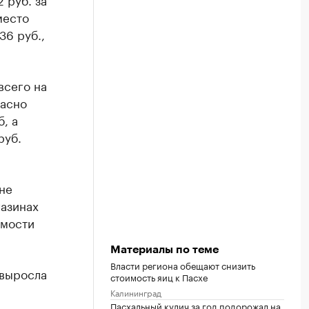
место
36 руб.,
всего на
ласно
, а
руб.
не
газинах
имости
Материалы по теме
Власти региона обещают снизить
 выросла
стоимость яиц к Пасхе
Калининград
Пасхальный кулич за год подорожал на