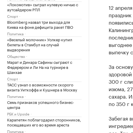
«Локомотив» сыграл нулевую ничью с
12 апреля
аутсайдером РПЛ
праздник 
Спорт
появились
Bloomberg назвал три выхода для
Киева на фоне дефицита ракет ПВО
Калинингр
Политика
последний
«Веселый молочник» Уолкер купил
выгоднее
билеты в Стамбул на случай
выдворения
выпечку 
Общество
Марат и Динара Сафины сыграют с
За основу
Федерером и Ли На на турнире в
Шанхае
здоровой 
Спорт
300 г сли
ТАСС узнал о возможности скорого
изюма, 27
визита Уиткоффа и Кушнера в Москву
сахара. И
Политика
Семь признаков успешного бизнес-
по 350 г 
центра
РБК и Upside
Забегая в
Карапетян поблагодарил сторонников,
посещавших его во время ареста
ингредиен
Политика
раз. Так,