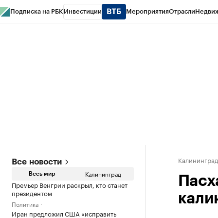
Подписка на РБК
Инвестиции
Мероприятия
Отрасли
Недви
РБК Life
Тренды
Визионеры
Национальные проекты
Город
Стиль
Кр
Спецпроекты СПб
Конференции СПб
Спецпроекты
Проверка конт
Калинингра
Все новости
Калининград
Весь мир
Пасх
Премьер Венгрии раскрыл, кто станет
президентом
кали
Политика
Иран предложил США «исправить