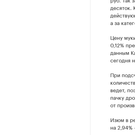
десяток. 
действующ
а за кате
Цену муки
0,12% пр
данным Ка
сегодня н
При подсч
количеств
ведет, по
пачку дро
от произв
Изюм в ре
на 2,94% 