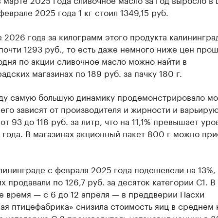
 феврале 2025 года 1 кг стоил 1349,15 руб.
 2026 года за килограмм этого продукта калинингра
почти 1293 руб., то есть даже немного ниже цен про
одня по акции сливочное масло можно найти в
адских магазинах по 189 руб. за пачку 180 г.
оду самую большую динамику продемонстрировало мо
его зависят от производителя и жирности и варьирую
от 93 до 118 руб. за литр, что на 11,1% превышает уро
 года. В магазинах акционный пакет 800 г можно пр
лининграде с февраля 2025 года подешевели на 13%, 
х продавали по 126,7 руб. за десяток категории С1. В
 время — с 6 до 12 апреля — в преддверии Пасхи
ая птицефабрика» снизила стоимость яиц в среднем 
за категорию С-2 производитель
установил
ценник в 82