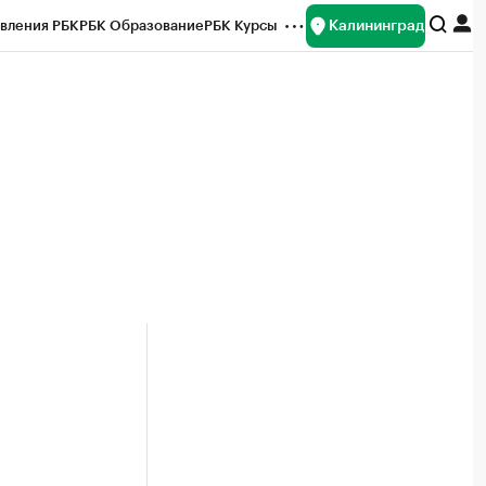
Калининград
вления РБК
РБК Образование
РБК Курсы
рейтинги
Франшизы
Газета
ок наличной валюты