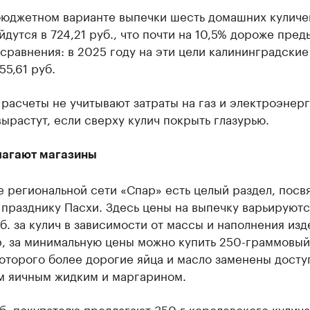
 бюджетном варианте выпечки шесть домашних куличе
йдутся в 724,21 руб., что почти на 10,5% дороже пре
 сравнения: в 2025 году на эти цели калининградские
55,61 руб.
расчеты не учитывают затраты на газ и электроэнер
ырастут, если сверху кулич покрыть глазурью.
лагают магазины
е региональной сети «Спар» есть целый раздел, пос
празднику Пасхи. Здесь цены на выпечку варьируютс
б. за кулич в зависимости от массы и наполнения изд
, за минимальную цены можно купить 250-граммовый 
которого более дорогие яйца и масло заменены дост
м яичным жидким и маргарином.
б. покупателю предлагают 350 г королевского кулича