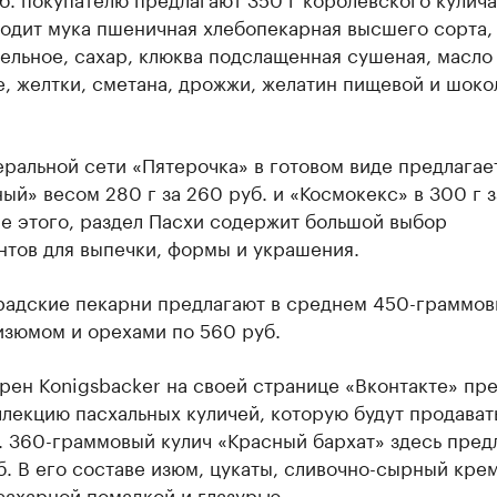
ходит мука пшеничная хлебопекарная высшего сорта,
ельное, сахар, клюква подслащенная сушеная, масло
е, желтки, сметана, дрожжи, желатин пищевой и шок
ральной сети «Пятерочка» в готовом виде предлагае
ый» весом 280 г за 260 руб. и «Космокекс» в 300 г 
е этого, раздел Пасхи содержит большой выбор
нтов для выпечки, формы и украшения.
радские пекарни предлагают в среднем 450-граммо
изюмом и орехами по 560 руб.
рен Konigsbacker на своей странице «Вконтакте» пр
лекцию пасхальных куличей, которую будут продавать
. 360-граммовый кулич «Красный бархат» здесь пред
б. В его составе изюм, цукаты, сливочно-сырный крем
сахарной помадкой и глазурью.