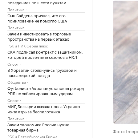
поведение» по шести пунктам
Политика
Сын Байдена признал, что его
помилование не помогло США
Политика
Зачем инвестировать в торговые
пространства на первых этажах
РБК и ПИК Серия плюс
СКА подписал контракт с защитником,
который провел пять сезонов в НХЛ
Спорт
В Хорватии столкнулись грузовой и
пассажирский поезда
Общество
Футболист «Акрона» установил рекорд
РПЛ по заблокированным ударам
Спорт
МИД Болгарии вызвал посла Украины
из-за взрыва беспилотника
Политика
Зачем экономике России нужна
товарная биржа
Фото: freep
РБК и Петербургская Биржа