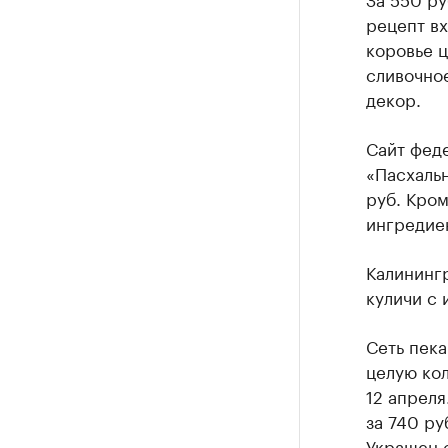
рецепт в
коровье ц
сливочно
декор.
Сайт феде
«Пасхальн
руб. Кром
ингредие
Калининг
куличи с 
Сеть пека
целую кол
12 апреля
за 740 ру
Украшен 