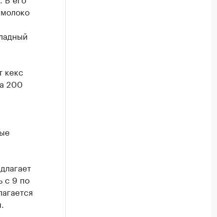
 молоко
оладный
т кекс
за 200
вые
едлагает
 с 9 по
лагается
.