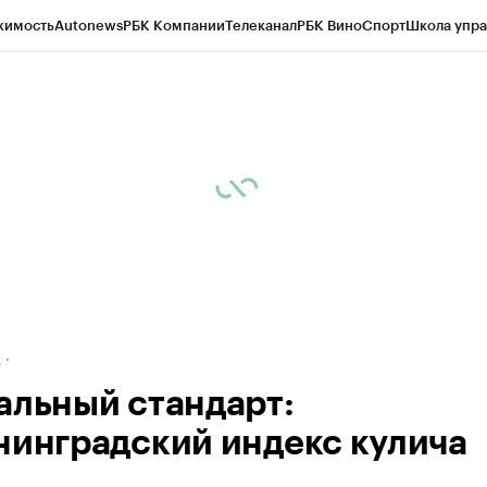
жимость
Autonews
РБК Компании
Телеканал
РБК Вино
Спорт
Школа упра
ипто
РБК Бизнес-среда
Дискуссионный клуб
Исследования
Кредитные 
рагентов
Политика
Экономика
Бизнес
Технологии и медиа
Финансы
Рын
д
альный стандарт:
нинградский индекс кулича