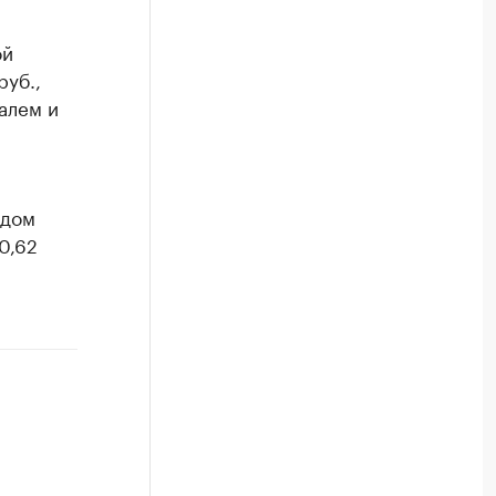
ой
руб.,
алем и
одом
0,62