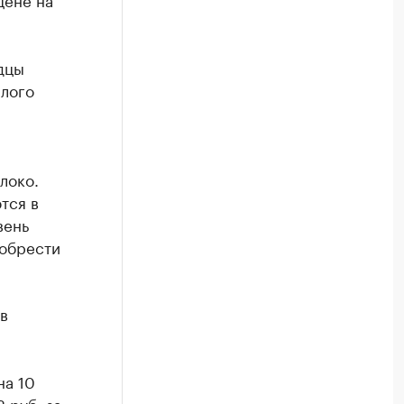
дцы
шлого
локо.
тся в
вень
иобрести
в
на 10
 руб. за