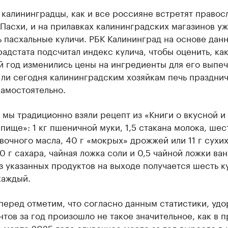
 калининградцы, как и все россияне встретят правос
Пасхи, и на прилавках калининградских магазинов у
 пасхальные куличи. РБК Калининград на основе дан
адстата подсчитал индекс кулича, чтобы оценить, как
 год изменились цены на ингредиенты для его выпеч
 ли сегодня калининградским хозяйкам печь праздни
самостоятельно.
 мы традиционно взяли рецепт из «Книги о вкусной и
пище»: 1 кг пшеничной муки, 1,5 стакана молока, шес
вочного масла, 40 г «мокрых» дрожжей или 11 г сухих
0 г сахара, чайная ложка соли и 0,5 чайной ложки ва
з указанных продуктов на выходе получается шесть к
каждый.
перед отметим, что согласно данным статистики, уд
тов за год произошло не такое значительное, как в 
 в марте 2025 года сливочное масло за год выросло в 