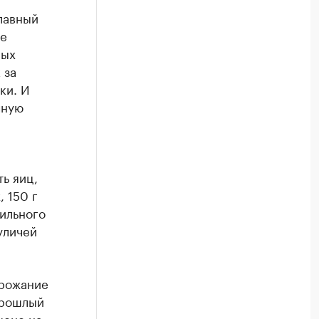
лавный
же
ных
 за
ки. И
чную
ть яиц,
, 150 г
нильного
уличей
орожание
прошлый
цене на