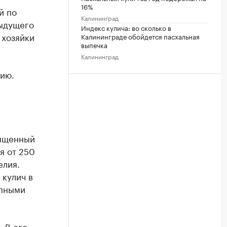
16%
й по
Калининград
дыдущего
Индекс кулича: во сколько в
 хозяйки
Калининграде обойдется пасхальная
выпечка
Калининград
гию.
вященный
я от 250
елия.
кулич в
упными
. В его