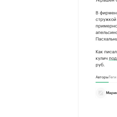
В фирмен
стружкой 
примерно 
апельсино
Пасхальны
Как писал
кулич
под
руб.
Авторы
Теги
Марин