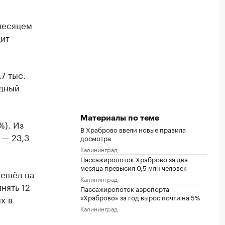
месяцем
дит
7 тыс.
одный
Материалы по теме
%). Из
В Храброво ввели новые правила
 — 23,3
досмотра
Калининград
Пассажиропоток Храброво за два
месяца превысил 0,5 млн человек
решёл
на
Калининград
нять 12
Пассажиропоток аэропорта
«Храброво» за год вырос почти на 5%
х в
Калининград