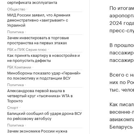
сертификата эксплуатанта
По итога
Общество
аэропорт
МИД России заявил, что Армения
демонстративно «заигрывает» с
2024 года
Украиной
пресс-сл
Политика
Зачем инвестировать в торговые
пространства на первых этажах
В прошло
РБК и ПИК Серия плюс
пассажир
Как принять квартиру в новостройке и
пассажиро
не пропустить дефекты
РБК Компании
Минобороны показало удар «Гераней»
Всего с н
по локомотиву и подстанции ВСУ
них по Ро
Политика
тыс. чело
Александрова первой вышла в
четвертый круг «тысячника» WTA в
Торонто
Как писал
Спорт
весенне-л
Балицкий сообщил об ударе дрона ВСУ
авиакомп
по рейсовому автобусу
Политика
Беларусь 
Зачем экономике России нужна