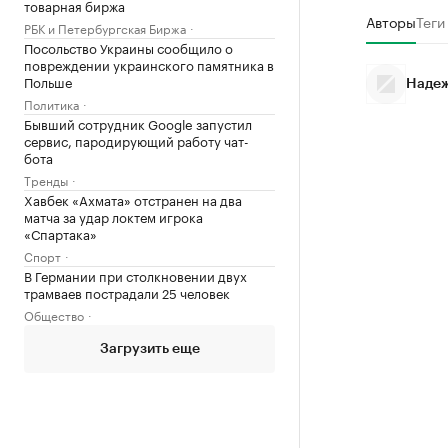
товарная биржа
Авторы
Теги
РБК и Петербургская Биржа
Посольство Украины сообщило о
повреждении украинского памятника в
Польше
Надеж
Политика
Бывший сотрудник Google запустил
сервис, пародирующий работу чат-
бота
Тренды
Хавбек «Ахмата» отстранен на два
матча за удар локтем игрока
«Спартака»
Спорт
В Германии при столкновении двух
трамваев пострадали 25 человек
Общество
Загрузить еще