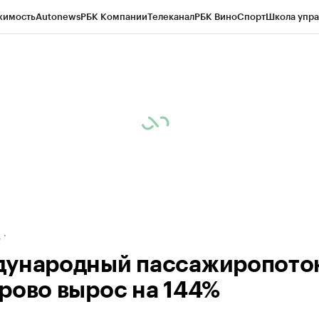
жимость
Autonews
РБК Компании
Телеканал
РБК Вино
Спорт
Школа упра
ипто
РБК Бизнес-среда
Дискуссионный клуб
Исследования
Кредитные 
рагентов
Политика
Экономика
Бизнес
Технологии и медиа
Финансы
Рын
д
ународный пассажиропоток
рово вырос на 144%