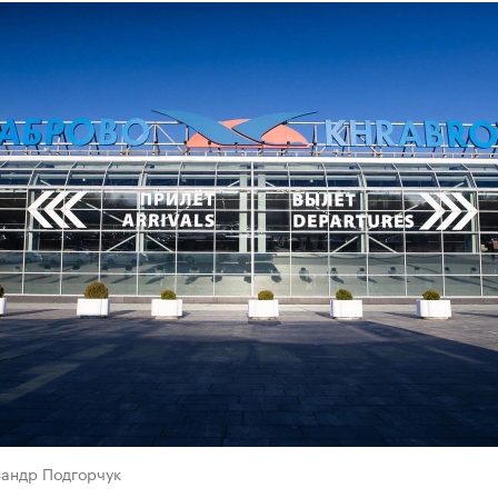
сандр Подгорчук