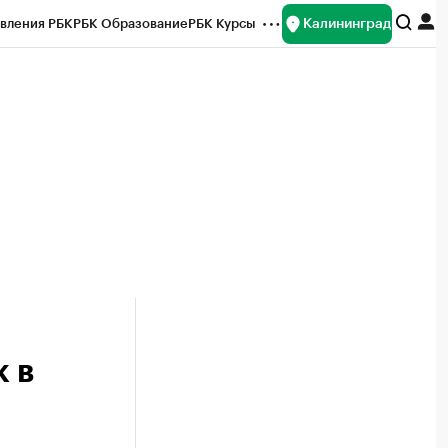
Калининград
вления РБК
РБК Образование
РБК Курсы
рейтинги
Франшизы
Газета
ок наличной валюты
 в