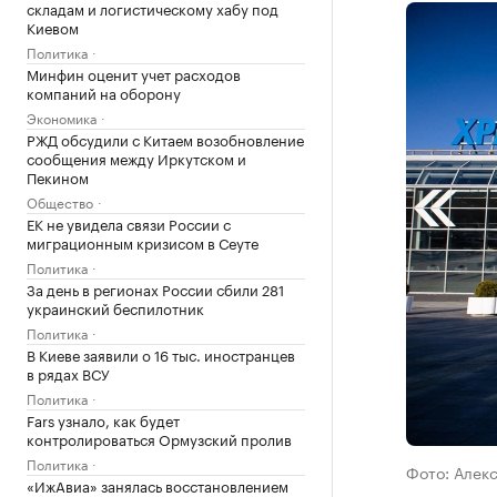
складам и логистическому хабу под
Киевом
Политика
Минфин оценит учет расходов
компаний на оборону
Экономика
РЖД обсудили с Китаем возобновление
сообщения между Иркутском и
Пекином
Общество
ЕК не увидела связи России с
миграционным кризисом в Сеуте
Политика
За день в регионах России сбили 281
украинский беспилотник
Политика
В Киеве заявили о 16 тыс. иностранцев
в рядах ВСУ
Политика
Fars узнало, как будет
контролироваться Ормузский пролив
Политика
Фото: Алек
«ИжАвиа» занялась восстановлением