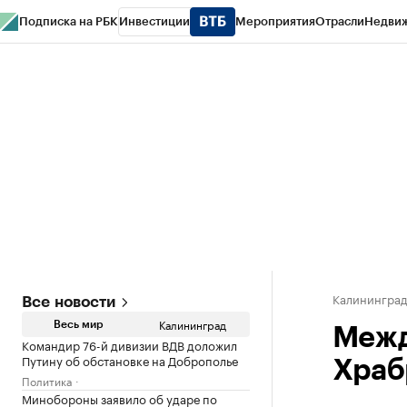
Подписка на РБК
Инвестиции
Мероприятия
Отрасли
Недви
РБК Life
Тренды
Визионеры
Национальные проекты
Город
Стиль
Кр
Спецпроекты СПб
Конференции СПб
Спецпроекты
Проверка конт
Калинингра
Все новости
Калининград
Весь мир
Межд
Командир 76-й дивизии ВДВ доложил
Путину об обстановке на Доброполье
Храб
Политика
Минобороны заявило об ударе по