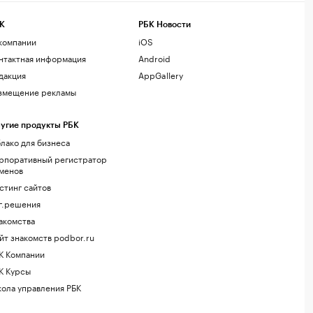
К
РБК Новости
компании
iOS
нтактная информация
Android
дакция
AppGallery
змещение рекламы
угие продукты РБК
лако для бизнеса
рпоративный регистратор
менов
стинг сайтов
г.решения
акомства
йт знакомств podbor.ru
К Компании
К Курсы
ола управления РБК