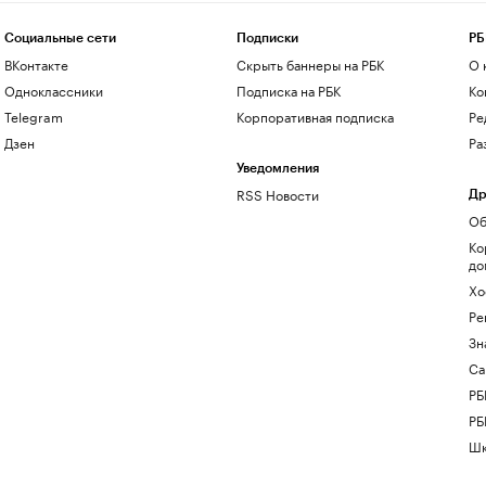
Социальные сети
Подписки
РБ
ВКонтакте
Скрыть баннеры на РБК
О 
Одноклассники
Подписка на РБК
Ко
Telegram
Корпоративная подписка
Ре
Дзен
Ра
Уведомления
RSS Новости
Др
Об
Ко
до
Хо
Ре
Зн
Са
РБ
РБ
Шк