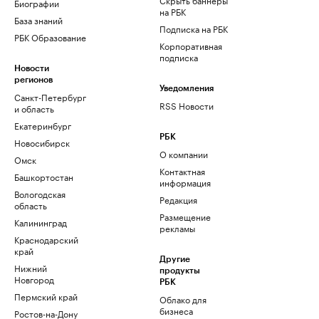
Биографии
на РБК
База знаний
Подписка на РБК
РБК Образование
Корпоративная
подписка
Новости
регионов
Уведомления
Санкт-Петербург
RSS Новости
и область
Екатеринбург
РБК
Новосибирск
О компании
Омск
Контактная
Башкортостан
информация
Вологодская
Редакция
область
Размещение
Калининград
рекламы
Краснодарский
край
Другие
Нижний
продукты
Новгород
РБК
Пермский край
Облако для
бизнеса
Ростов-на-Дону