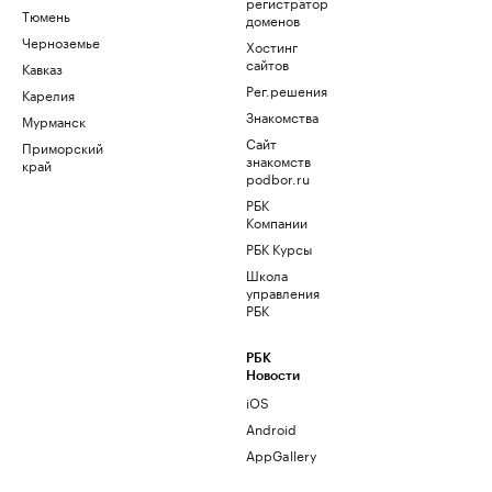
регистратор
Тюмень
доменов
Черноземье
Хостинг
сайтов
Кавказ
Рег.решения
Карелия
Знакомства
Мурманск
Сайт
Приморский
знакомств
край
podbor.ru
РБК
Компании
РБК Курсы
Школа
управления
РБК
РБК
Новости
iOS
Android
AppGallery