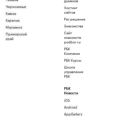
доменов
Черноземье
Хостинг
сайтов
Кавказ
Рег.решения
Карелия
Знакомства
Мурманск
Сайт
Приморский
знакомств
край
podbor.ru
РБК
Компании
РБК Курсы
Школа
управления
РБК
РБК
Новости
iOS
Android
AppGallery