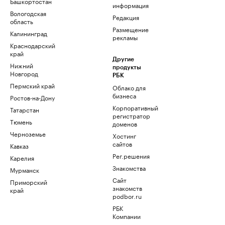
Башкортостан
информация
Вологодская
Редакция
область
Размещение
Калининград
рекламы
Краснодарский
край
Другие
Нижний
продукты
Новгород
РБК
Пермский край
Облако для
бизнеса
Ростов-на-Дону
Корпоративный
Татарстан
регистратор
Тюмень
доменов
Черноземье
Хостинг
сайтов
Кавказ
Рег.решения
Карелия
Знакомства
Мурманск
Сайт
Приморский
знакомств
край
podbor.ru
РБК
Компании