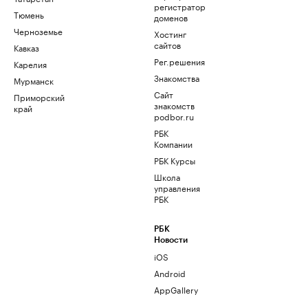
регистратор
Тюмень
доменов
Черноземье
Хостинг
сайтов
Кавказ
Рег.решения
Карелия
Знакомства
Мурманск
Сайт
Приморский
знакомств
край
podbor.ru
РБК
Компании
РБК Курсы
Школа
управления
РБК
РБК
Новости
iOS
Android
AppGallery