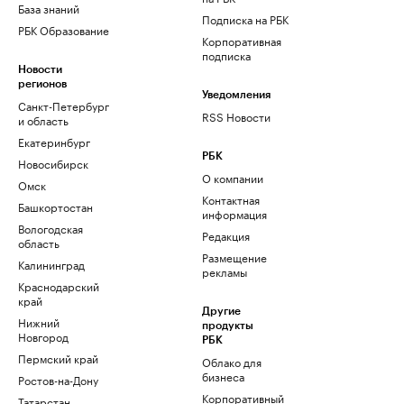
База знаний
Подписка на РБК
РБК Образование
Корпоративная
подписка
Новости
регионов
Уведомления
Санкт-Петербург
RSS Новости
и область
Екатеринбург
РБК
Новосибирск
О компании
Омск
Контактная
Башкортостан
информация
Вологодская
Редакция
область
Размещение
Калининград
рекламы
Краснодарский
край
Другие
Нижний
продукты
Новгород
РБК
Пермский край
Облако для
бизнеса
Ростов-на-Дону
Корпоративный
Татарстан