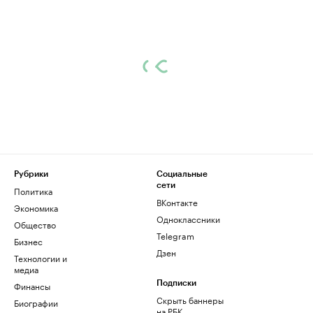
Рубрики
Социальные
сети
Политика
ВКонтакте
Экономика
Одноклассники
Общество
Telegram
Бизнес
Дзен
Технологии и
медиа
Финансы
Подписки
Скрыть баннеры
Биографии
на РБК