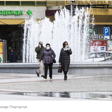
сандр Подгорчук