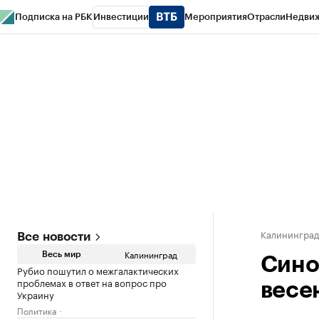
Подписка на РБК
Инвестиции
Мероприятия
Отрасли
Недви
РБК Life
Тренды
Визионеры
Национальные проекты
Город
Стиль
Кр
Спецпроекты СПб
Конференции СПб
Спецпроекты
Проверка конт
Калинингра
Все новости
Калининград
Весь мир
Сино
Рубио пошутил о межгалактических
проблемах в ответ на вопрос про
весе
Украину
Политика