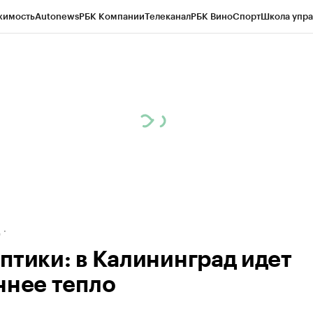
жимость
Autonews
РБК Компании
Телеканал
РБК Вино
Спорт
Школа упра
ипто
РБК Бизнес-среда
Дискуссионный клуб
Исследования
Кредитные 
рагентов
Политика
Экономика
Бизнес
Технологии и медиа
Финансы
Рын
д
птики: в Калининград идет
ннее тепло