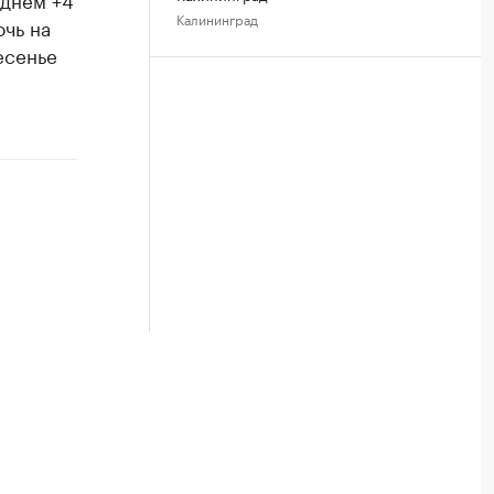
Калининград
очь на
есенье