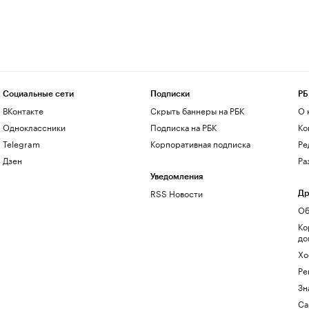
Социальные сети
Подписки
РБ
ВКонтакте
Скрыть баннеры на РБК
О 
Одноклассники
Подписка на РБК
Ко
Telegram
Корпоративная подписка
Ре
Дзен
Ра
Уведомления
RSS Новости
Др
Об
Ко
до
Хо
Ре
Зн
Са