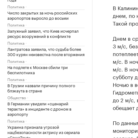
Политика
В Калинин
Число закрытых за ночь российских
днем, по 
аэропортов выросло до восьми
Такой пр
Политика
Залужный заявил, что Киев исчерпал
ресурс вооружений в конфликте
Днем в ср
Политика
3 м/с, бе
Лантратова заявила, что судьба более
потеплеет
300 курян неизвестна после вторжения
м/с. В но
Политика
На подлете к Москве сбили три
м/с. В но
беспилотника
субботу д
Политика
Ночью в в
В Грузии назвали причину полного
блэкаута в стране
Гидромет
Общество
до 2 м/с,
В Германии увидели «сценарий
обещает д
теракта» в инциденте с дроном в
аэропорту
Политика
По данны
Украина признала угрозой
монитори
нацбезопасности актрису из сериала
осадков. 
«СашаТаня»