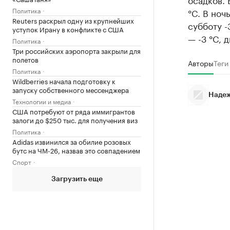
Политика
°C. В ноч
Reuters раскрыл одну из крупнейших
субботу -
уступок Ирану в конфликте с США
— -3 °C, 
Политика
Три российских аэропорта закрыли для
полетов
Авторы
Теги
Политика
Wildberries начала подготовку к
запуску собственного мессенджера
Надеж
Технологии и медиа
США потребуют от ряда иммигрантов
залоги до $250 тыс. для получения виз
Политика
Adidas извинился за обилие розовых
бутс на ЧМ-26, назвав это совпадением
Спорт
Загрузить еще