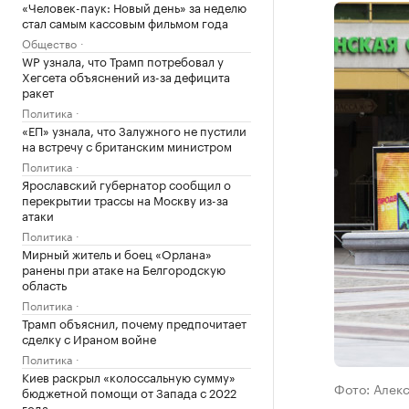
«Человек-паук: Новый день» за неделю
стал самым кассовым фильмом года
Общество
WP узнала, что Трамп потребовал у
Хегсета объяснений из-за дефицита
ракет
Политика
«ЕП» узнала, что Залужного не пустили
на встречу с британским министром
Политика
Ярославский губернатор сообщил о
перекрытии трассы на Москву из-за
атаки
Политика
Мирный житель и боец «Орлана»
ранены при атаке на Белгородскую
область
Политика
Трамп объяснил, почему предпочитает
сделку с Ираном войне
Политика
Киев раскрыл «колоссальную сумму»
Фото: Алек
бюджетной помощи от Запада с 2022
года