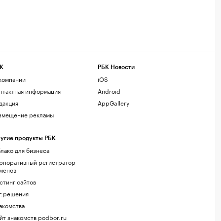
К
РБК Новости
компании
iOS
нтактная информация
Android
дакция
AppGallery
змещение рекламы
угие продукты РБК
лако для бизнеса
рпоративный регистратор
менов
стинг сайтов
г.решения
акомства
йт знакомств podbor.ru