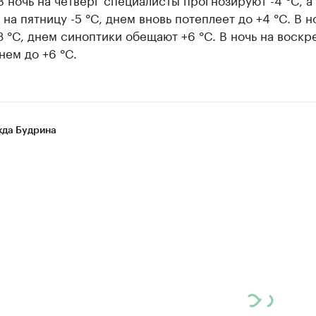
ь на пятницу -5 °C, днем вновь потеплеет до +4 °C. В н
3 °C, днем синоптики обещают +6 °C. В ночь на воскр
днем до +6 °C.
да Будрина