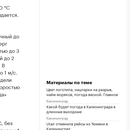
0 °C
идается.
очный до
верг
тью до 3
й до 2
 В
 1 м/с.
едели
Материалы по теме
коростью
Цвет логотипа, нацпарки на разрыв,
да»
найм моряков, погода весной. Главное
Калининград
Какой будет погода в Калининграде в
длинные выходные
Калининград
, без
Utair отменила рейсы из Тюмени в
Калининград
 днем +4