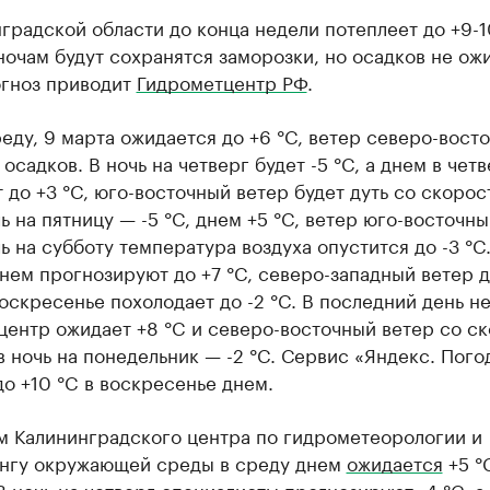
градской области до конца недели потеплеет до +9-1
ночам будут сохранятся заморозки, но осадков не ож
огноз приводит
Гидрометцентр РФ
.
еду, 9 марта ожидается до +6 °C, ветер северо-вост
з осадков. В ночь на четверг будет -5 °C, а днем в чет
 до +3 °C, юго-восточный ветер будет дуть со скорос
чь на пятницу — -5 °C, днем +5 °C, ветер юго-восточны
чь на субботу температура воздуха опустится до -3 °C.
нем прогнозируют до +7 °C, северо-западный ветер до
оскресенье похолодает до -2 °C. В последний день н
центр ожидает +8 °C и северо-восточный ветер со с
 в ночь на понедельник — -2 °C. Сервис «Яндекс. Пого
о +10 °C в воскресенье днем.
м Калининградского центра по гидрометеорологии и
нгу окружающей среды в среду днем
ожидается
+5 °C
В ночь на четверг специалисты прогнозируют -4 °C, а