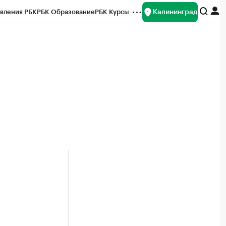
Калининград
вления РБК
РБК Образование
РБК Курсы
рейтинги
Франшизы
Газета
ок наличной валюты