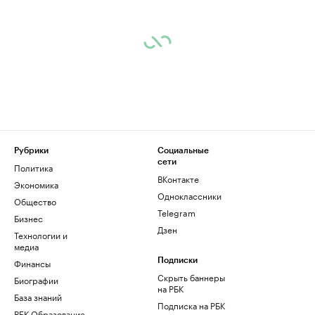
Рубрики
Социальные
сети
Политика
ВКонтакте
Экономика
Одноклассники
Общество
Telegram
Бизнес
Дзен
Технологии и
медиа
Финансы
Подписки
Скрыть баннеры
Биографии
на РБК
База знаний
Подписка на РБК
РБК Образование