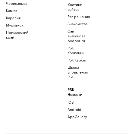
Черноземье
Хостинг
сайтов
Кавказ
Рег.решения
Карелия
Знакомства
Мурманск
Сайт
Приморский
знакомств
край
podbor.ru
РБК
Компании
РБК Курсы
Школа
управления
РБК
РБК
Новости
iOS
Android
AppGallery