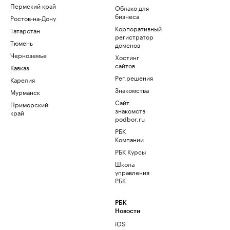
Пермский край
Облако для
бизнеса
Ростов-на-Дону
Корпоративный
Татарстан
регистратор
Тюмень
доменов
Черноземье
Хостинг
сайтов
Кавказ
Рег.решения
Карелия
Знакомства
Мурманск
Сайт
Приморский
знакомств
край
podbor.ru
РБК
Компании
РБК Курсы
Школа
управления
РБК
РБК
Новости
iOS