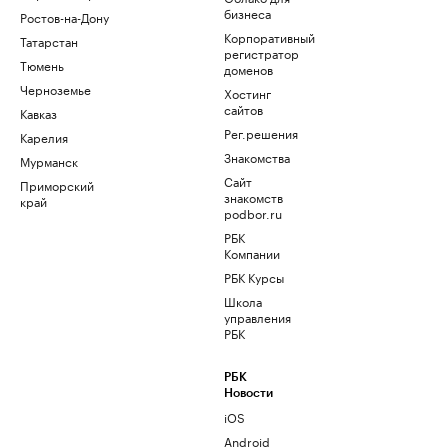
бизнеса
Ростов-на-Дону
Корпоративный
Татарстан
регистратор
Тюмень
доменов
Черноземье
Хостинг
сайтов
Кавказ
Рег.решения
Карелия
Знакомства
Мурманск
Сайт
Приморский
знакомств
край
podbor.ru
РБК
Компании
РБК Курсы
Школа
управления
РБК
РБК
Новости
iOS
Android