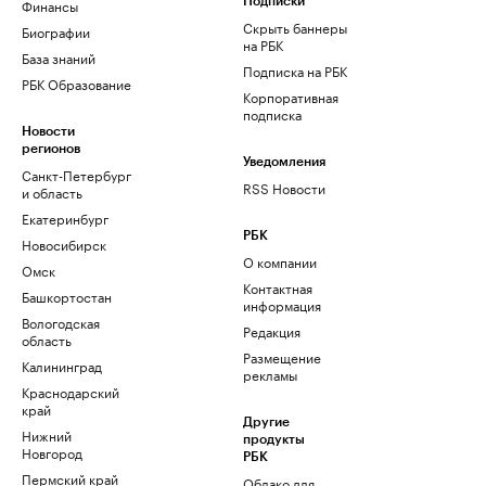
Финансы
Подписки
Скрыть баннеры
Биографии
на РБК
База знаний
Подписка на РБК
РБК Образование
Корпоративная
подписка
Новости
регионов
Уведомления
Санкт-Петербург
RSS Новости
и область
Екатеринбург
РБК
Новосибирск
О компании
Омск
Контактная
Башкортостан
информация
Вологодская
Редакция
область
Размещение
Калининград
рекламы
Краснодарский
край
Другие
Нижний
продукты
Новгород
РБК
Пермский край
Облако для