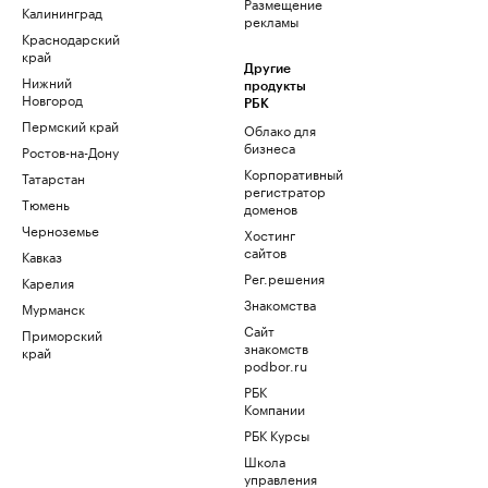
Размещение
Калининград
рекламы
Краснодарский
край
Другие
Нижний
продукты
Новгород
РБК
Пермский край
Облако для
бизнеса
Ростов-на-Дону
Корпоративный
Татарстан
регистратор
Тюмень
доменов
Черноземье
Хостинг
сайтов
Кавказ
Рег.решения
Карелия
Знакомства
Мурманск
Сайт
Приморский
знакомств
край
podbor.ru
РБК
Компании
РБК Курсы
Школа
управления