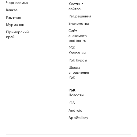
Черноземье
Хостинг
сайтов
Кавказ
Рег.решения
Карелия
Знакомства
Мурманск
Сайт
Приморский
знакомств
край
podbor.ru
РБК
Компании
РБК Курсы
Школа
управления
РБК
РБК
Новости
iOS
Android
AppGallery