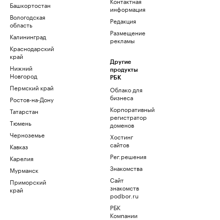
Контактная
Башкортостан
информация
Вологодская
Редакция
область
Размещение
Калининград
рекламы
Краснодарский
край
Другие
Нижний
продукты
Новгород
РБК
Пермский край
Облако для
бизнеса
Ростов-на-Дону
Корпоративный
Татарстан
регистратор
Тюмень
доменов
Черноземье
Хостинг
сайтов
Кавказ
Рег.решения
Карелия
Знакомства
Мурманск
Сайт
Приморский
знакомств
край
podbor.ru
РБК
Компании