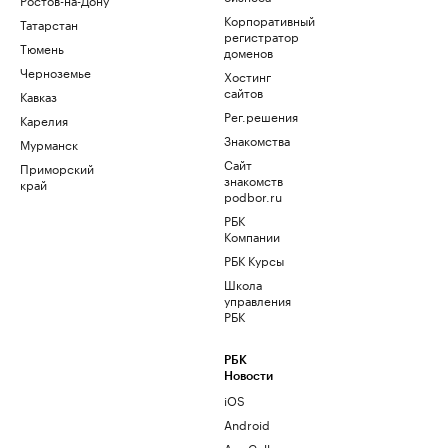
Корпоративный
Татарстан
регистратор
Тюмень
доменов
Черноземье
Хостинг
сайтов
Кавказ
Рег.решения
Карелия
Знакомства
Мурманск
Сайт
Приморский
знакомств
край
podbor.ru
РБК
Компании
РБК Курсы
Школа
управления
РБК
РБК
Новости
iOS
Android
AppGallery