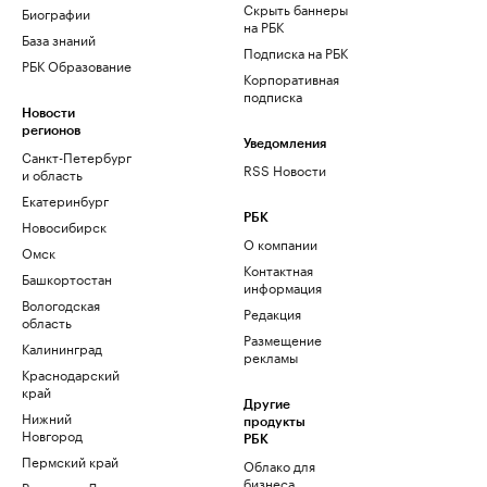
Скрыть баннеры
Биографии
на РБК
База знаний
Подписка на РБК
РБК Образование
Корпоративная
подписка
Новости
регионов
Уведомления
Санкт-Петербург
RSS Новости
и область
Екатеринбург
РБК
Новосибирск
О компании
Омск
Контактная
Башкортостан
информация
Вологодская
Редакция
область
Размещение
Калининград
рекламы
Краснодарский
край
Другие
Нижний
продукты
Новгород
РБК
Пермский край
Облако для
бизнеса
Ростов-на-Дону