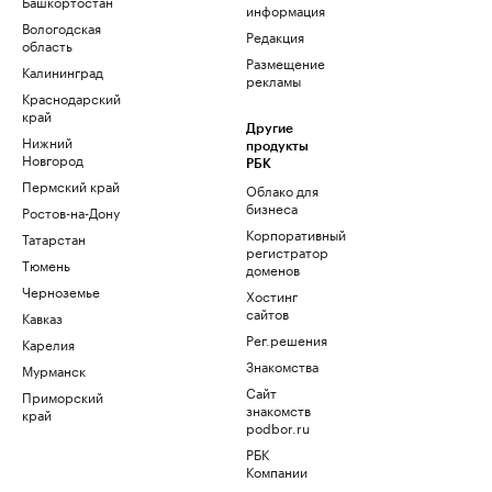
Башкортостан
информация
Вологодская
Редакция
область
Размещение
Калининград
рекламы
Краснодарский
край
Другие
Нижний
продукты
Новгород
РБК
Пермский край
Облако для
бизнеса
Ростов-на-Дону
Корпоративный
Татарстан
регистратор
Тюмень
доменов
Черноземье
Хостинг
сайтов
Кавказ
Рег.решения
Карелия
Знакомства
Мурманск
Сайт
Приморский
знакомств
край
podbor.ru
РБК
Компании