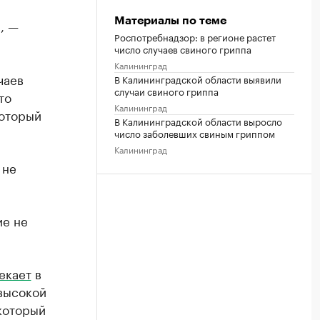
Материалы по теме
, —
Роспотребнадзор: в регионе растет
число случаев свиного гриппа
Калининград
чаев
В Калининградской области выявили
случаи свиного гриппа
то
Калининград
который
В Калининградской области выросло
число заболевших свиным гриппом
Калининград
 не
ие не
екает
в
высокой
который