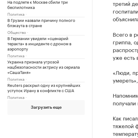
На подлете к Москве сбили три
третий де
беспилотника
госпитал
Политика
объяснила
В Грузии назвали причину полного
блэкаута в стране
Общество
Всего в 
В Германии увидели «сценарий
гриппа, о
теракта» в инциденте с дроном в
аэропорту
распрост
Политика
уже есть 
Украина признала угрозой
нацбезопасности актрису из сериала
«Люди, пр
«СашаТаня»
Политика
умереть»
Reuters раскрыл одну из крупнейших
уступок Ирану в конфликте с США
Напомним
Политика
получали 
Загрузить еще
Как писал
тяжелой 
температу