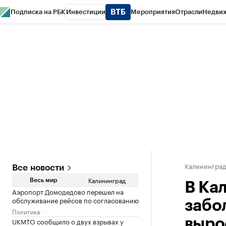
Подписка на РБК
Инвестиции
Мероприятия
Отрасли
Недви
РБК Life
Тренды
Визионеры
Национальные проекты
Город
Стиль
Кр
Спецпроекты СПб
Конференции СПб
Спецпроекты
Проверка конт
Калинингра
Все новости
Калининград
Весь мир
В Ка
Аэропорт Домодедово перешел на
обслуживание рейсов по согласованию
забо
Политика
UKMTO сообщило о двух взрывах у
выро