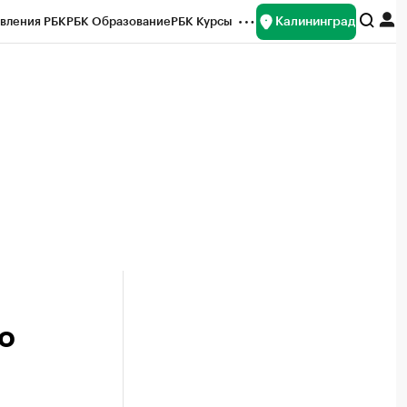
Калининград
вления РБК
РБК Образование
РБК Курсы
рейтинги
Франшизы
Газета
ок наличной валюты
о