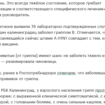
нь. Это всегда тяжёлое состояние, которое требует
изации и соответствующего специфического лечения»
 руководитель.
регионе выявили 76 лабораторно подтвержденных слу
дин калининградец заболел гриппом B. Отмечается, ч
раняющийся сейчас штамм А H1N1 совпадает с тем, 
в вакцине.
ивитые [от гриппа] имеют шанс не заболеть тяжело и
, — резюмировала чиновница.
, ранее в Роспотребнадзоре
отмечали
, что заболевш
прививок от гриппа.
 РБК Калининград, у взрослого населения грипп
прот
форме: с выраженной клинической симптоматикой, с 
рой, с головными болями, с очень сильным кашлем, 