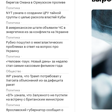
берегов Омана в Ормузском проливе
Политика
NYT узнала о создании ЦРУ тайной
группы с целью раскола властей Кубы
Политика
В американском штате объявили ЧС в
энергетике из-за конфликта на Украине
Политика
Рубио пошутил о межгалактических
проблемах в ответ на вопрос про
Украину
Политика
«Человек-паук: Новый день» за неделю
стал самым кассовым фильмом года
Общество
WP узнала, что Трамп потребовал у
Хегсета объяснений из-за дефицита
ракет
Политика
«ЕП» узнала, что Залужного не пустили
на встречу с британским министром
Политика
Ярославский губернатор сообщил о