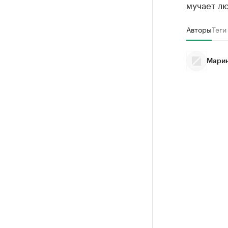
мучает лю
Авторы
Теги
Марин