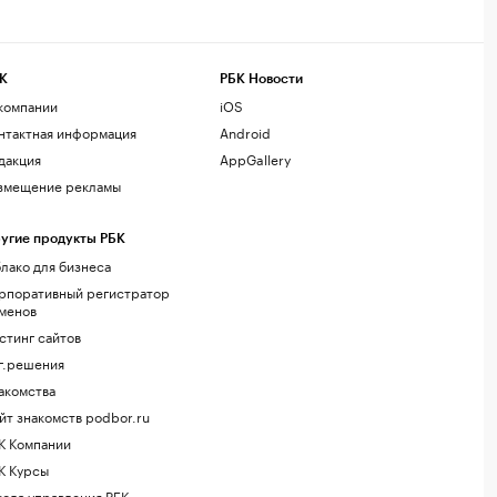
К
РБК Новости
компании
iOS
нтактная информация
Android
дакция
AppGallery
змещение рекламы
угие продукты РБК
лако для бизнеса
рпоративный регистратор
менов
стинг сайтов
г.решения
акомства
йт знакомств podbor.ru
К Компании
К Курсы
ола управления РБК