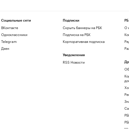
Социальные сети
Подписки
РБ
ВКонтакте
Скрыть баннеры на РБК
О 
Одноклассники
Подписка на РБК
Ко
Telegram
Корпоративная подписка
Ре
Дзен
Ра
Уведомления
RSS Новости
Др
Об
Ко
до
Хо
Ре
Зн
Са
РБ
РБ
Шк