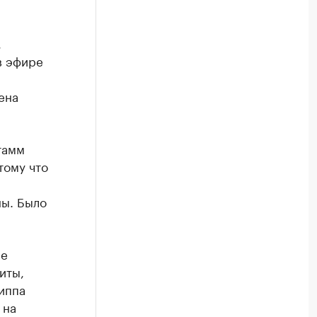
,
в эфире
ена
тамм
тому что
ны. Было
ие
иты,
иппа
 на