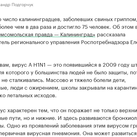
сандр Подгорчук
ю число калининградцев, заболевших свиных гриппом
олее чем в два раза и достигло 75 человек. Об этом 
омсомольская правда — Калининград»
рассказала
тель регионального управления Роспотребнадзора Ел
вам, вирус А H1N1 — это появившийся в 2009 году ш
ля которого у большинства людей не было защиты, по
 не сталкивались. Массово и тяжело болели дети,
ые, люди с ожирением, школы закрывали на каранти
ко летальных исходов.
ус характерен тем, что он поражает не только верхн
ые пути, но и нижние. И здесь развиваются бронхиол
ы. Одно из проявлений заболевания этим вирусом гр
первичная вирусная пневмония. Она может развиться