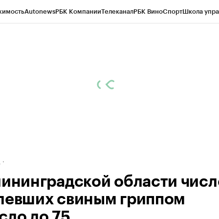
жимость
Autonews
РБК Компании
Телеканал
РБК Вино
Спорт
Школа упра
ипто
РБК Бизнес-среда
Дискуссионный клуб
Исследования
Кредитные 
рагентов
Политика
Экономика
Бизнес
Технологии и медиа
Финансы
Рын
д
лининградской области числ
левших свиным гриппом
сло до 75