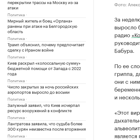
перекрытии трассы на Москву из-за
Фото: Алек
атаки
Политика
За недел
Мирный житель и боец «Орлана»
ранены при атаке на Белгородскую
выросло б
область
радио
«К
Политика
руководи
Трамп объяснил, почему предпочитает
Бабура.
сделку с Ираном войне
Политика
Киев раскрыл «колоссальную сумму»
По ее сло
бюджетной помощи от Запада с 2022
гриппа, д
года
они с ним
Политика
Число закрытых за ночь российских
беременн
аэропортов выросло до восьми
и несколь
Политика
Залужный заявил, что Киев исчерпал
ресурс вооружений в конфликте
«Этот вир
Политика
дыхательн
Лантратова заявила, что судьба более
альвеолит
300 курян неизвестна после вторжения
является 
Политика