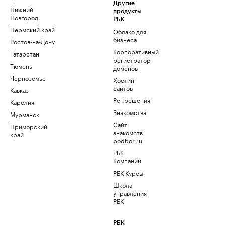
Другие
Нижний
продукты
Новгород
РБК
Пермский край
Облако для
бизнеса
Ростов-на-Дону
Корпоративный
Татарстан
регистратор
Тюмень
доменов
Черноземье
Хостинг
сайтов
Кавказ
Рег.решения
Карелия
Знакомства
Мурманск
Сайт
Приморский
знакомств
край
podbor.ru
РБК
Компании
РБК Курсы
Школа
управления
РБК
РБК