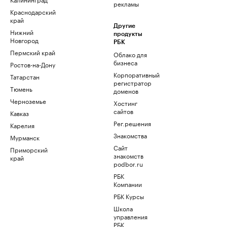
рекламы
Краснодарский
край
Другие
Нижний
продукты
Новгород
РБК
Пермский край
Облако для
бизнеса
Ростов-на-Дону
Корпоративный
Татарстан
регистратор
Тюмень
доменов
Черноземье
Хостинг
сайтов
Кавказ
Рег.решения
Карелия
Знакомства
Мурманск
Сайт
Приморский
знакомств
край
podbor.ru
РБК
Компании
РБК Курсы
Школа
управления
РБК