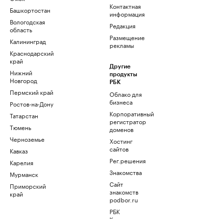
Контактная
Башкортостан
информация
Вологодская
Редакция
область
Размещение
Калининград
рекламы
Краснодарский
край
Другие
Нижний
продукты
Новгород
РБК
Пермский край
Облако для
бизнеса
Ростов-на-Дону
Корпоративный
Татарстан
регистратор
Тюмень
доменов
Черноземье
Хостинг
сайтов
Кавказ
Рег.решения
Карелия
Знакомства
Мурманск
Сайт
Приморский
знакомств
край
podbor.ru
РБК
Компании