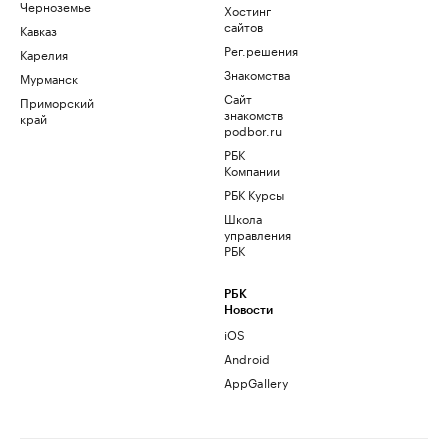
Черноземье
Хостинг
сайтов
Кавказ
Рег.решения
Карелия
Знакомства
Мурманск
Сайт
Приморский
знакомств
край
podbor.ru
РБК
Компании
РБК Курсы
Школа
управления
РБК
РБК
Новости
iOS
Android
AppGallery