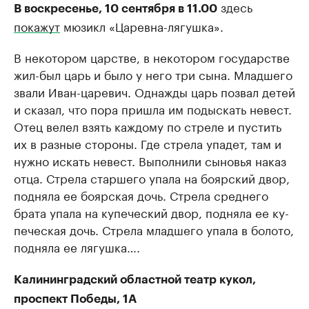
здесь
В воскресенье, 10 сентября в 11.00
покажут
мюзикл «Царевна-лягушка».
В некотором царстве, в некотором государстве
жил-был царь и было у него три сына. Младшего
звали Иван-царевич. Однажды царь позвал де­тей
и сказал, что пора пришла им подыскать не­вест.
Отец велел взять каждому по стреле и пус­тить
их в разные стороны. Где стрела упадет, там и
нужно искать невест. Выполнили сыновья на­каз
отца. Стрела старшего упала на боярский двор,
подняла ее боярская дочь. Стрела среднего
брата упала на купеческий двор, подняла ее ку­
печеская дочь. Стрела младшего упала в болото,
подняла ее лягушка….
Калининградский областной театр кукол,
проспект Победы, 1А