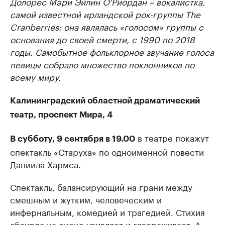
Долорес Мэри Эйлин О'Риордан – вокалистка,
самой известной ирландской рок-группы The
Cranberries: она являлась «голосом» группы с
основания до своей смерти, с 1990 по 2018
годы. Самобытное фольклорное звучание голоса
певицы собрало множество поклонников по
всему миру.
Калининградский областной драматический
театр, проспект Мира, 4
в театре покажут
В субботу, 9 сентября в 19.00
спектакль «Старуха» по одноименной повести
Даниила Хармса.
Спектакль, балансирующий на грани между
смешным и жутким, человеческим и
инфернальным, комедией и трагедией. Стихия
абсурда на сцене
удивляет
и завораживает. А