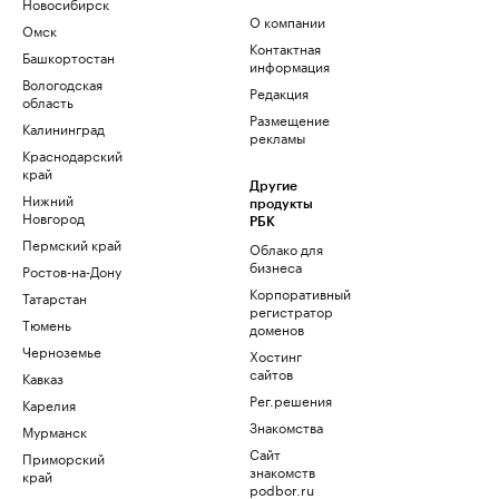
Новосибирск
О компании
Омск
Контактная
Башкортостан
информация
Вологодская
Редакция
область
Размещение
Калининград
рекламы
Краснодарский
край
Другие
Нижний
продукты
Новгород
РБК
Пермский край
Облако для
бизнеса
Ростов-на-Дону
Корпоративный
Татарстан
регистратор
Тюмень
доменов
Черноземье
Хостинг
сайтов
Кавказ
Рег.решения
Карелия
Знакомства
Мурманск
Сайт
Приморский
знакомств
край
podbor.ru