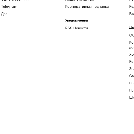
Telegram
Корпоративная подписка
Ре
Дзен
Ра
Уведомления
RSS Новости
Др
Об
Ко
до
Хо
Ре
Зн
Са
РБ
РБ
Шк