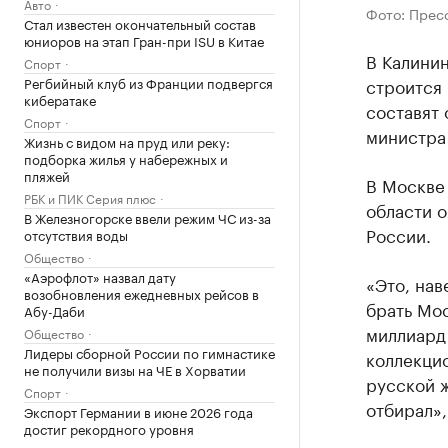
Авто
Фото: Прес
Стал известен окончательный состав
юниоров на этап Гран-при ISU в Китае
В Калини
Спорт
строится 
Регбийный клуб из Франции подвергся
кибератаке
составят 
Спорт
министра 
Жизнь с видом на пруд или реку:
подборка жилья у набережных и
пляжей
В Москве
РБК и ПИК Серия плюс
области о
В Железногорске ввели режим ЧС из-за
России.
отсутствия воды
Общество
«Аэрофлот» назвал дату
«Это, нав
возобновления ежедневных рейсов в
брать Мос
Абу-Даби
миллиард 
Общество
Лидеры сборной России по гимнастике
коллекцио
не получили визы на ЧЕ в Хорватии
русской ж
Спорт
отбирал»
Экспорт Германии в июне 2026 года
достиг рекордного уровня