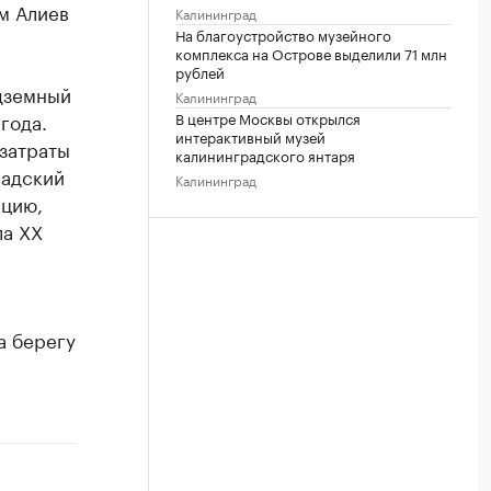
м Алиев
Калининград
На благоустройство музейного
комплекса на Острове выделили 71 млн
рублей
дземный
Калининград
года.
В центре Москвы открылся
интерактивный музей
 затраты
калининградского янтаря
радский
Калининград
кцию,
ла ХХ
а берегу