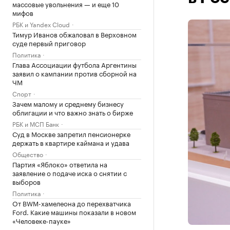
массовые увольнения — и еще 10
мифов
РБК и Yandex Cloud
Тимур Иванов обжаловал в Верховном
суде первый приговор
Политика
Глава Ассоциации футбола Аргентины
заявил о кампании против сборной на
ЧМ
Спорт
Зачем малому и среднему бизнесу
облигации и что важно знать о бирже
РБК и МСП Банк
Суд в Москве запретил пенсионерке
держать в квартире каймана и удава
Общество
Партия «Яблоко» ответила на
заявление о подаче иска о снятии с
выборов
Политика
От BWM-хамелеона до перехватчика
Ford. Какие машины показали в новом
«Человеке-пауке»