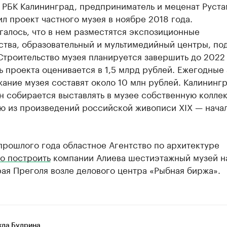
 РБК Калининград, предприниматель и меценат Руста
л проект частного музея в ноябре 2018 года.
алось, что в нем разместятся экспозиционные
ства, образовательный и мультимедийный центры, по
Строительство музея планируется завершить до 2022 
 проекта оценивается в 1,5 млрд рублей. Ежегодные
ание музея составят около 10 млн рублей. Калининг
н собирается выставлять в музее собственную колле
ю из произведений российской живописи XIX — нача
прошлого года областное Агентство по архитектуре
о построить
компании Алиева шестиэтажный музей н
ая Преголя возле делового центра «Рыбная биржа».
да Будрина