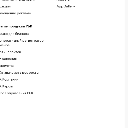
дакция
AppGallery
змещение рекламы
угие продукты РБК
лако для бизнеса
рпоративный регистратор
менов
стинг сайтов
г.решения
акомства
йт знакомств podbor.ru
К Компании
К Курсы
ола управления РБК