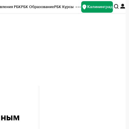
Калининград
вления РБК
РБК Образование
РБК Курсы
рейтинги
Франшизы
Газета
ок наличной валюты
пным