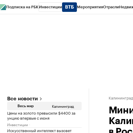
Подписка на РБК
Инвестиции
Мероприятия
Отрасли
Недви
РБК Life
Тренды
Визионеры
Национальные проекты
Город
Стиль
Кр
Спецпроекты СПб
Конференции СПб
Спецпроекты
Проверка конт
Калинингра
Все новости
Калининград
Весь мир
Мини
Цены на золото превысили $4400 за
унцию впервые с июня
Кали
Инвестиции
Искусственный интеллект вызовет
в Ро