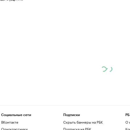
Социальные сети
Подписки
РБ
ВКонтакте
Скрыть баннеры на РБК
О 
Одноклассники
Подписка на РБК
Ко