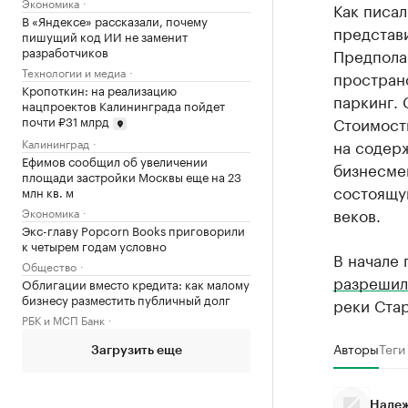
Экономика
Как писал
В «Яндексе» рассказали, почему
представи
пишущий код ИИ не заменит
разработчиков
Предполаг
Технологии и медиа
простран
Кропоткин: на реализацию
паркинг. 
нацпроектов Калининграда пойдет
Стоимость
почти ₽31 млрд
Калининград
на содерж
Ефимов сообщил об увеличении
бизнесме
площади застройки Москвы еще на 23
состоящу
млн кв. м
веков.
Экономика
Экс-главу Popcorn Books приговорили
к четырем годам условно
В начале 
Общество
разрешил
Облигации вместо кредита: как малому
бизнесу разместить публичный долг
реки Стар
РБК и МСП Банк
Авторы
Теги
Загрузить еще
Надеж