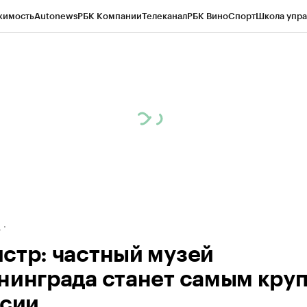
жимость
Autonews
РБК Компании
Телеканал
РБК Вино
Спорт
Школа упра
ипто
РБК Бизнес-среда
Дискуссионный клуб
Исследования
Кредитные 
рагентов
Политика
Экономика
Бизнес
Технологии и медиа
Финансы
Рын
д
стр: частный музей
нинграда станет самым кру
ссии