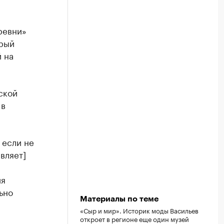
ревни»
орый
 на
ской
 в
 если не
вляет]
ия
ьно
Материалы по теме
«Сыр и мир». Историк моды Васильев
откроет в регионе еще один музей