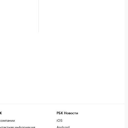
К
РБК Новости
компании
iOS
нтактная информация
Android