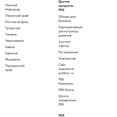
Другие
Нижний
продукты
Новгород
РБК
Пермский край
Облако для
бизнеса
Ростов-на-Дону
Корпоративный
Татарстан
регистратор
Тюмень
доменов
Черноземье
Хостинг
сайтов
Кавказ
Рег.решения
Карелия
Знакомства
Мурманск
Сайт
Приморский
знакомств
край
podbor.ru
РБК
Компании
РБК Курсы
Школа
управления
РБК
РБК