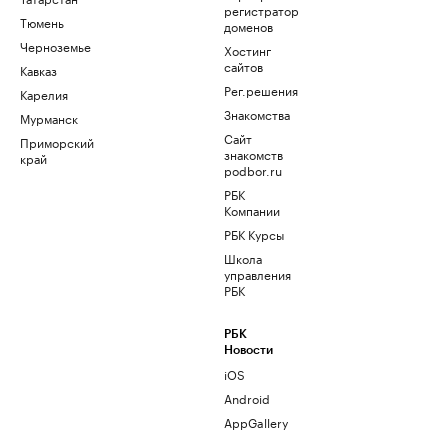
регистратор
Тюмень
доменов
Черноземье
Хостинг
сайтов
Кавказ
Рег.решения
Карелия
Знакомства
Мурманск
Сайт
Приморский
знакомств
край
podbor.ru
РБК
Компании
РБК Курсы
Школа
управления
РБК
РБК
Новости
iOS
Android
AppGallery