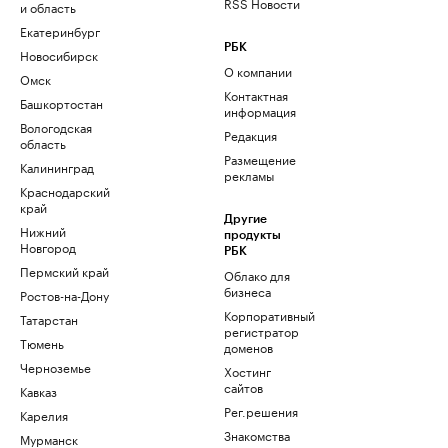
RSS Новости
и область
Екатеринбург
РБК
Новосибирск
О компании
Омск
Контактная
Башкортостан
информация
Вологодская
Редакция
область
Размещение
Калининград
рекламы
Краснодарский
край
Другие
Нижний
продукты
Новгород
РБК
Пермский край
Облако для
бизнеса
Ростов-на-Дону
Корпоративный
Татарстан
регистратор
Тюмень
доменов
Черноземье
Хостинг
сайтов
Кавказ
Рег.решения
Карелия
Знакомства
Мурманск