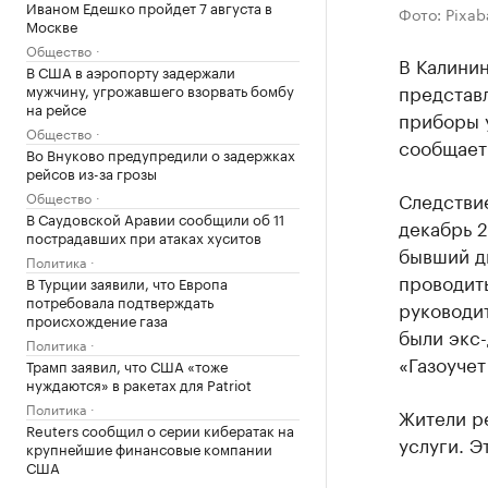
Иваном Едешко пройдет 7 августа в
Фото: Pixab
Москве
Общество
В Калини
В США в аэропорту задержали
представ
мужчину, угрожавшего взорвать бомбу
на рейсе
приборы у
Общество
сообщае
Во Внуково предупредили о задержках
рейсов из-за грозы
Следствие
Общество
В Саудовской Аравии сообщили об 11
декабрь 
пострадавших при атаках хуситов
бывший д
Политика
проводить
В Турции заявили, что Европа
потребовала подтверждать
руководи
происхождение газа
были экс
Политика
«Газоучет
Трамп заявил, что США «тоже
нуждаются» в ракетах для Patriot
Политика
Жители р
Reuters сообщил о серии кибератак на
услуги. Э
крупнейшие финансовые компании
США