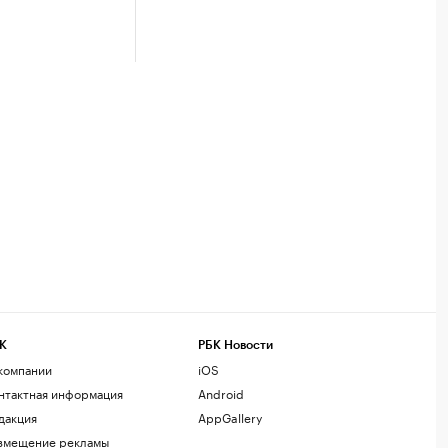
К
РБК Новости
компании
iOS
нтактная информация
Android
дакция
AppGallery
змещение рекламы