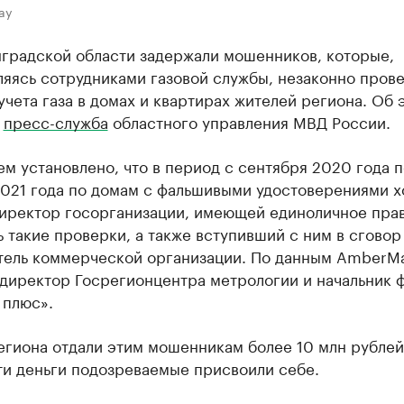
ay
нградской области задержали мошенников, которые,
ляясь сотрудниками газовой службы, незаконно пров
чета газа в домах и квартирах жителей региона. Об 
т
пресс-служба
областного управления МВД России.
м установлено, что в период с сентября 2020 года п
2021 года по домам с фальшивыми удостоверениями х
иректор госорганизации, имеющей единоличное пра
 такие проверки, а также вступивший с ним в сговор
тель коммерческой организации. По данным AmberMa
-директор Госрегионцентра метрологии и начальник
 плюс».
егиона отдали этим мошенникам более 10 млн рублей
ти деньги подозреваемые присвоили себе.