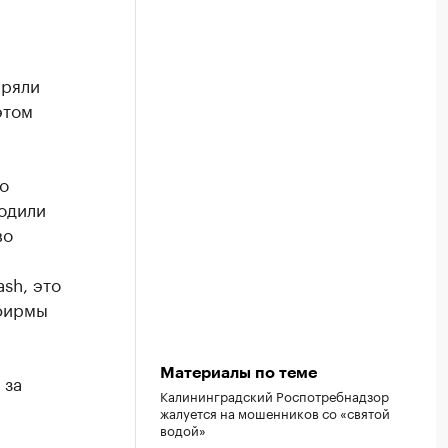
еряли
этом
о
одили
во
sh, это
 фирмы
Материалы по теме
 за
Калининградский Роспотребнадзор
жалуется на мошенников со «святой
водой»