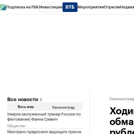
Подписка на РБК
Инвестиции
Мероприятия
Отрасли
Недви
РБК Life
Тренды
Визионеры
Национальные проекты
Город
Стиль
Кр
Спецпроекты СПб
Конференции СПб
Спецпроекты
Проверка конт
Калинингра
Все новости
Калининград
Весь мир
Ходи
Умерла заслуженный тренер России по
фехтованию Фаина Саевич
обма
Общество
Минтранс предложил защищать трассы
рубл