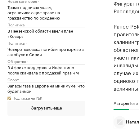
Новая категория
Фигуранта
Трамп подписал указы,
Расследо
ограничивающие право на
гражданство по рождению
Политика
Ранее РБК
В Пензенской области ввели план
правитель
«Ковер»
калининг
Политика
областног
Четыре человека погибли при взрыве в
автобусе в Сирии
участник
Общество
инвалиды 
В Африке поддержали Инфантино
случае их
после скандала с продажей прав ЧМ
одиноко 
Спорт
Запасы газа в Европе на минимуме. Что
величины
будет зимой
Подписка на РБК
Авторы
Теги
Загрузить еще
Натал