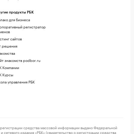
угие продукты РБК
лако для бизнеса
рпоративный регистратор
менов
стинг сайтов
г.решения
акомства
йт знакомств podbor.ru
К Компании
К Курсы
ола управления РБК
регистрации средства массовой информации выдано Федеральной
и сетевого издания «РБК» (свидетельство о регистрации средства