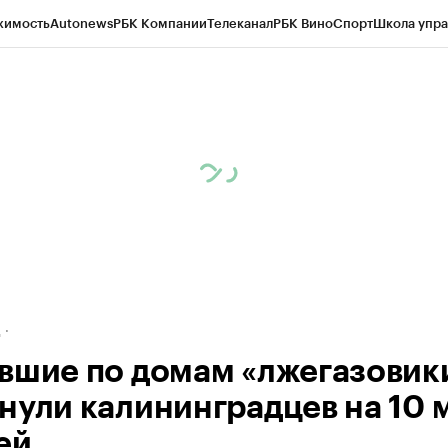
жимость
Autonews
РБК Компании
Телеканал
РБК Вино
Спорт
Школа упра
ипто
РБК Бизнес-среда
Дискуссионный клуб
Исследования
Кредитные 
рагентов
Политика
Экономика
Бизнес
Технологии и медиа
Финансы
Рын
д
вшие по домам «лжегазовик
нули калининградцев на 10 
ей