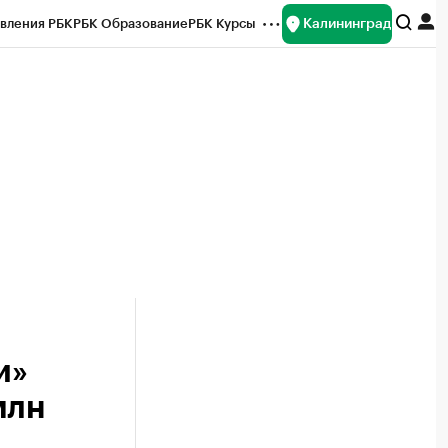
Калининград
вления РБК
РБК Образование
РБК Курсы
рейтинги
Франшизы
Газета
ок наличной валюты
и»
млн