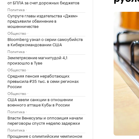
от БПЛА за счет дорожных бюджетов
Политика
Супруге главы издательства «Джем»
предъявили обвинение в
мошенничестве
Общество
Bloomberg узнал о серии самоубийств
в Киберкомандовании США
Политика
Землетрясение магнитудой 4,1
произошло в Туве
Общество
Средняя пенсия неработающих
превысила ₽35 тыс. в семи регионах
России
Общество
США ввели санкции в отношении
военного атташе Кубы в России
Политика
Власти Венесуэлы и оппозиция начали
переговоры спустя неделю задержки
Политика
Прощание с олимпийским чемпионом