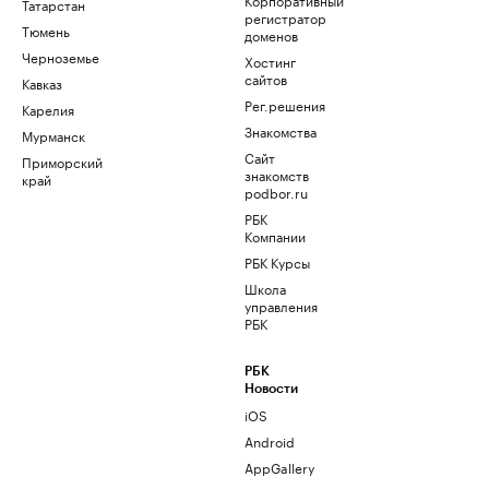
Татарстан
регистратор
Тюмень
доменов
Черноземье
Хостинг
сайтов
Кавказ
Рег.решения
Карелия
Знакомства
Мурманск
Сайт
Приморский
знакомств
край
podbor.ru
РБК
Компании
РБК Курсы
Школа
управления
РБК
РБК
Новости
iOS
Android
AppGallery