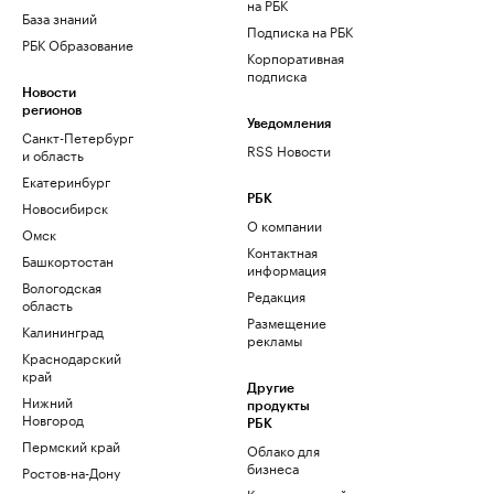
на РБК
База знаний
Подписка на РБК
РБК Образование
Корпоративная
подписка
Новости
регионов
Уведомления
Санкт-Петербург
RSS Новости
и область
Екатеринбург
РБК
Новосибирск
О компании
Омск
Контактная
Башкортостан
информация
Вологодская
Редакция
область
Размещение
Калининград
рекламы
Краснодарский
край
Другие
Нижний
продукты
Новгород
РБК
Пермский край
Облако для
бизнеса
Ростов-на-Дону
Корпоративный