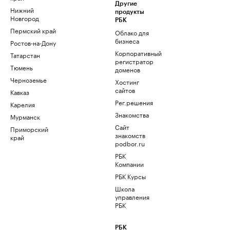
Другие
Нижний
продукты
Новгород
РБК
Пермский край
Облако для
бизнеса
Ростов-на-Дону
Корпоративный
Татарстан
регистратор
Тюмень
доменов
Черноземье
Хостинг
сайтов
Кавказ
Рег.решения
Карелия
Знакомства
Мурманск
Сайт
Приморский
знакомств
край
podbor.ru
РБК
Компании
РБК Курсы
Школа
управления
РБК
РБК