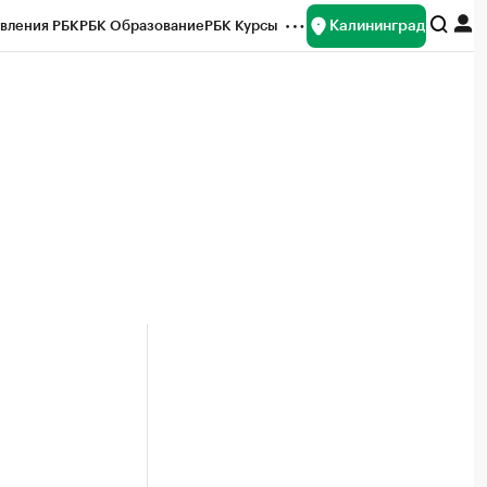
Калининград
вления РБК
РБК Образование
РБК Курсы
рейтинги
Франшизы
Газета
ок наличной валюты