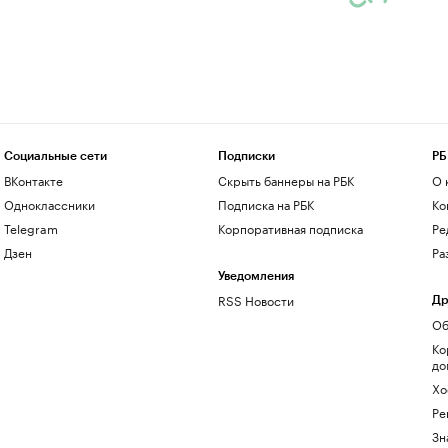
Социальные сети
Подписки
РБ
ВКонтакте
Скрыть баннеры на РБК
О 
Одноклассники
Подписка на РБК
Ко
Telegram
Корпоративная подписка
Ре
Дзен
Ра
Уведомления
RSS Новости
Др
Об
Ко
до
Хо
Ре
Зн