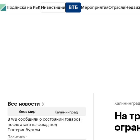
Подписка на РБК
Инвестиции
Мероприятия
Отрасли
Недви
РБК Life
Тренды
Визионеры
Национальные проекты
Город
Стиль
Кр
Спецпроекты СПб
Конференции СПб
Спецпроекты
Проверка конт
Калинингра
Все новости
Калининград
Весь мир
На т
В WB сообщили о состоянии товаров
после атаки на склад под
огра
Екатеринбургом
Политика