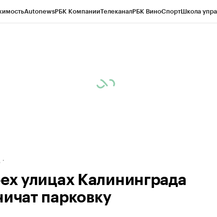
жимость
Autonews
РБК Компании
Телеканал
РБК Вино
Спорт
Школа упра
ипто
РБК Бизнес-среда
Дискуссионный клуб
Исследования
Кредитные 
рагентов
Политика
Экономика
Бизнес
Технологии и медиа
Финансы
Рын
д
рех улицах Калининграда
ничат парковку