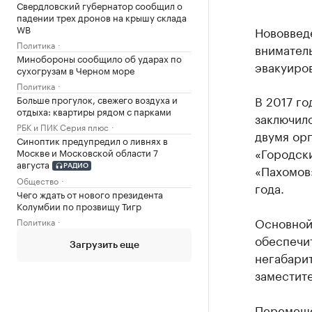
Свердловский губернатор сообщил о
падении трех дронов на крышу склада
WB
Нововведе
Политика
внимател
Минобороны сообщило об ударах по
эвакуиро
сухогрузам в Черном море
Политика
В 2017 г
Больше прогулок, свежего воздуха и
отдыха: квартиры рядом с парками
заключил
РБК и ПИК Серия плюс
двумя орг
Синоптик предупредил о ливнях в
«Городски
Москве и Московской области 7
августа
«Пахомов
РАДИО
Общество
года.
Чего ждать от нового президента
Колумбии по прозвищу Тигр
Основной
Политика
обеспечит
Загрузить еще
негабарит
заместит
Перемещен