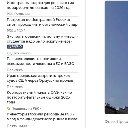
Иностранные карты для россиян: гид
по зарубежным банкам на 2026 год
РБК Компании
Гастрогид по Центральной России:
сыры, крокодилы и органический сидр
РБК и РСХБ
Эксперты объяснили, почему жилье для
студентов надо было искать «вчера»
РАДИО
Недвижимость
Пашинян заявил о понимании
невозможности членства в ЕС и ЕАЭС
Политика
Иран предложил запретить проход
судов США через Ормузский пролив
Политика
Корпоративный налог в ОАЭ: как не
повторить фатальные ошибки 2025
года
Подписка на РБК
Инвесторы вложили рекордные ₽33,7
млрд в фонды денежного рынка в июле
Фото: Прес
Инвестиции