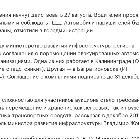
ния начнут действовать 27 августа. Водителей прося
ьными и соблюдать ПДД. Автомобили нарушителей бу
ваны, отметили в горадминистрации.
оду министерство развития инфраструктуры региона
о соглашения о перемещении эвакуированных автомо
анизациями. Одна из них работает в Калининграде 
е спецстоянки»). Другая — в Багратионовске (ИП
»). Соглашение с компаниями подписано до 31 декаб
 сложностью для участников аукциона стало требова
ь перемещение и хранение как легковых, так и грузо
ных транспортных средств, рассказал в декабре 201
ель министра развития инфраструктуры Владимир Жов
ие автомобилей категорий A, B, D, M составляет 22