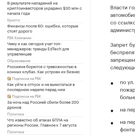
В результате нападений на
Власти г
криптоинвесторов украдено $30 млн с
начала года
автомобил
Крипто
со ссылк
Финансы после 60: ошибки, которые
админист
стоят дорого
РБК Компании
Чему и как сегодня учат топ-
Запрет бу
менеджеров: тренды EdTech для
беспрепя
управленцев
запрещена
Образование
следующи
Россияне борются с тревожностью в
конных клубах. Как устроен их бизнес
Подписка на РБК
по ул
Как уйти в отпуск и не вымотаться в
пожар
последнюю неделю перед ним
больн
Подписка на РБК
За ночь над Россией сбили более 200
дронов
на пе
Политика
Что известно об атаках БПЛА на
на пе
регионы России. Главное к 7 августа
фонта
Политика