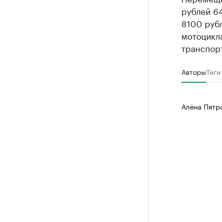
рублей 64
8100 рубл
мотоцикла
транспорт
Авторы
Теги
Алёна Пятр