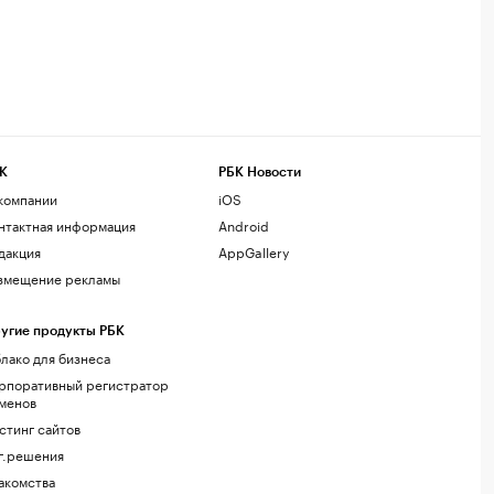
К
РБК Новости
компании
iOS
нтактная информация
Android
дакция
AppGallery
змещение рекламы
угие продукты РБК
лако для бизнеса
рпоративный регистратор
менов
стинг сайтов
г.решения
акомства