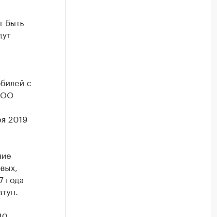
т быть
дут
билей с
(ООО
ря 2019
ние
вых,
7 года
тун.
10