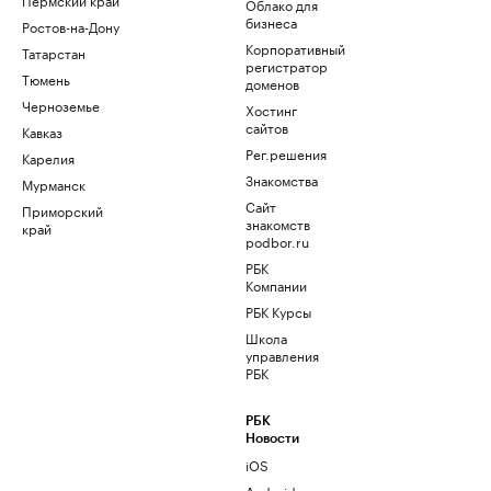
Облако для
бизнеса
Ростов-на-Дону
Корпоративный
Татарстан
регистратор
Тюмень
доменов
Черноземье
Хостинг
сайтов
Кавказ
Рег.решения
Карелия
Знакомства
Мурманск
Сайт
Приморский
знакомств
край
podbor.ru
РБК
Компании
РБК Курсы
Школа
управления
РБК
РБК
Новости
iOS
Android