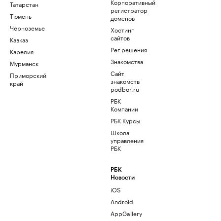
Корпоративный
Татарстан
регистратор
Тюмень
доменов
Черноземье
Хостинг
сайтов
Кавказ
Рег.решения
Карелия
Знакомства
Мурманск
Сайт
Приморский
знакомств
край
podbor.ru
РБК
Компании
РБК Курсы
Школа
управления
РБК
РБК
Новости
iOS
Android
AppGallery