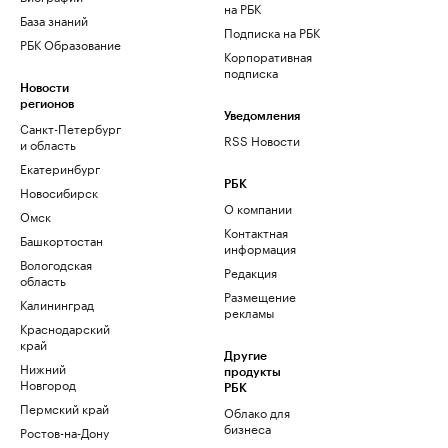
на РБК
База знаний
Подписка на РБК
РБК Образование
Корпоративная
подписка
Новости
регионов
Уведомления
Санкт-Петербург
RSS Новости
и область
Екатеринбург
РБК
Новосибирск
О компании
Омск
Контактная
Башкортостан
информация
Вологодская
Редакция
область
Размещение
Калининград
рекламы
Краснодарский
край
Другие
Нижний
продукты
Новгород
РБК
Пермский край
Облако для
бизнеса
Ростов-на-Дону