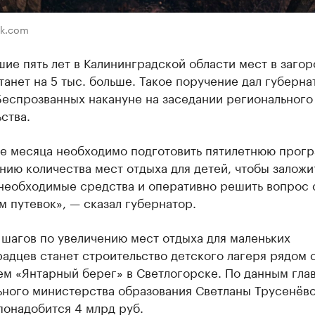
ik.com
ие пять лет в Калининградской области мест в заго
танет на 5 тыс. больше. Такое поручение дал губерна
Беспрозванных накануне на заседании регионального
ства.
ие месяца необходимо подготовить пятилетнюю прог
ию количества мест отдыха для детей, чтобы заложи
необходимые средства и оперативно решить вопрос 
 путевок», — сказал губернатор.
шагов по увеличению мест отдыха для маленьких
адцев станет строительство детского лагеря рядом 
ем «Янтарный берег» в Светлогорске. По данным гла
ьного министерства образования Светланы Трусенёво
понадобится 4 млрд руб.