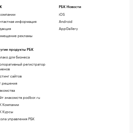
К
РБК Новости
компании
iOS
нтактная информация
Android
дакция
AppGallery
змещение рекламы
угие продукты РБК
лако для бизнеса
рпоративный регистратор
менов
стинг сайтов
г.решения
акомства
йт знакомств podbor.ru
К Компании
К Курсы
ола управления РБК