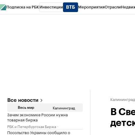
Подписка на РБК
Инвестиции
Мероприятия
Отрасли
Недви
РБК Life
Тренды
Визионеры
Национальные проекты
Город
Стиль
Кр
Спецпроекты СПб
Конференции СПб
Спецпроекты
Проверка конт
Калинингра
Все новости
Калининград
Весь мир
В Св
Зачем экономике России нужна
товарная биржа
детс
РБК и Петербургская Биржа
Посольство Украины сообщило о