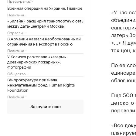
Пресс-релиз
Военная операция на Украине. Главное
«У нас ес
Политика
объединил
«Билайн» расширил транспортную сеть
между дата-центрами Москвы
санатори
Отрасли
лагерь З
В Армении назвали необоснованными
<...> Я д
ограничения на экспорт в Россию
тех цен, 
Политика
У Колизея раскопали «казармы
древнеримских пожарных».
По ее сло
Фотографии
единоврем
Общество
облегченн
Генпрокуратура признала
нежелательным фонд Human Rights
Foundation
Еще 500 м
Политика
детского 
Загрузить еще
перевели 
«Все док
планируе