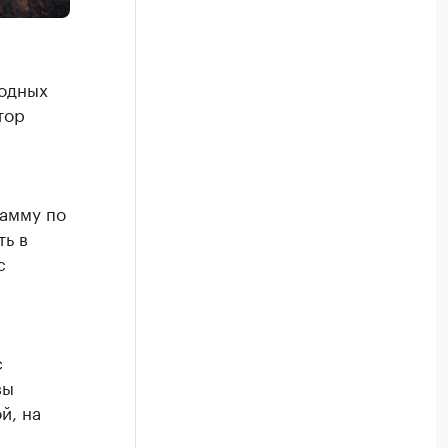
родных
тор
рамму по
ть в
с
с
вы
й, на