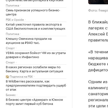
Политика
Семь признаков успешного бизнес-
Фото: freep
центра
РБК и Upside
В ближайш
Китай ужесточил правила экспорта в
лагерях с
США беспилотников и комплектующих
Алексей 
Политика
Клюшку Овечкина продали на
правитель
аукционе за ₽940 тыс.
Спорт
«В течен
УЕФА сохранил бойкот ЧМ из-за утраты
доверия к Инфантино
наращиван
Спорт
бюджете 
В каких регионах ослабили меры по
дефицитом
бензину. Карта и актуальная ситуация
Подписка на РБК
Одним из 
В Wildberries рассказали, как
предпринимателям подтвердить ущерб
калинингр
от атак
санатори
Бизнес
регионал
В бизнес-центре «Адмирал» в Южном
порту залит первый куб бетона
эти цели 