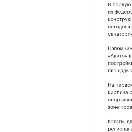
В первую
из федер
конструкц
сегодняш
санатория
Напомним,
«Авито» в
постройки
площадью 
На первом
кирпича р
спортивн
зоне посе
Кстати, д
региональ