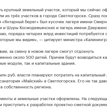
ть крупный земельный участок, который мы сейчас о
и из трёх участков в городе Светлогорске. Сразу по
я «Янтарный берег» был кусочек лагеря имени Смирн
ои и Шуры Космодемьянских и лагерь имени Дзержинс
умаю, порядка четырех млрд инвестиций потребуется 
которые мы видим», — цитирует министра «Калинингр
вам, за смену в новом лагере смогут отдохнуть
енно около 500 детей. Причем будут возводиться ка
ые модули, так и капитальные здания.
лн руб. власти планируют потратить на капитальный
санатория «Майский» в Светлогорске. Его не так дав
в собственность региона.
ументы и земельные участки оформлены. На следующ
м приступить к разработке проектно-сметной докуме