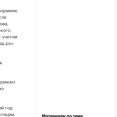
формили,
сле
ова,
кого.
с учетом
ад.ру».
к
 ремонт
но
ий год
нтации.
Материалы по теме