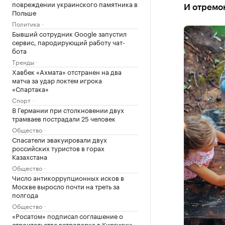
повреждении украинского памятника в
И отремо
Польше
Политика
Бывший сотрудник Google запустил
сервис, пародирующий работу чат-
бота
Тренды
Хавбек «Ахмата» отстранен на два
матча за удар локтем игрока
«Спартака»
Спорт
В Германии при столкновении двух
трамваев пострадали 25 человек
Общество
Спасатели эвакуировали двух
российских туристов в горах
Казахстана
Общество
Число антикоррупционных исков в
Москве выросло почти на треть за
полгода
Общество
«Росатом» подписал соглашение о
строительстве ветропарка в Киргизии