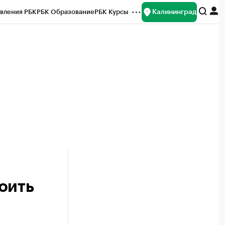
Калининград
вления РБК
РБК Образование
РБК Курсы
рейтинги
Франшизы
Газета
ок наличной валюты
оить