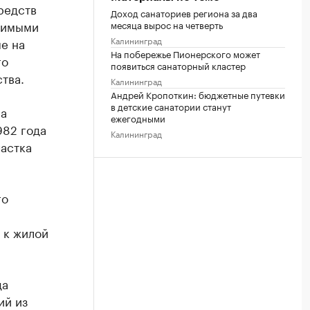
редств
Доход санаториев региона за два
димыми
месяца вырос на четверть
Калининград
е на
На побережье Пионерского может
го
появиться санаторный кластер
тва.
Калининград
Андрей Кропоткин: бюджетные путевки
в детские санатории станут
на
ежегодными
982 года
Калининград
частка
го
 к жилой
да
ий из