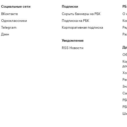
Социальные сети
Подписки
РБ
ВКонтакте
Скрыть баннеры на РБК
О 
Одноклассники
Подписка на РБК
Ко
Telegram
Корпоративная подписка
Ре
Дзен
Ра
Уведомления
RSS Новости
Др
Об
Ко
до
Хо
Ре
Зн
Са
РБ
РБ
Шк