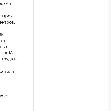
осьми
етырех
ентров.
ии
тят
ьных
— в 13
 труда и
сетили
ях с