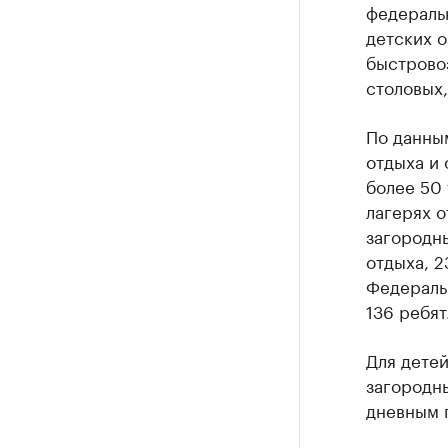
федераль
детских о
быстрово
столовых,
По данны
отдыха и 
более 50 
лагерях о
загородны
отдыха, 2
Федераль
136 ребят
Для дете
загородны
дневным 