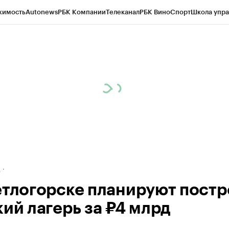
жимость
Autonews
РБК Компании
Телеканал
РБК Вино
Спорт
Школа упра
ипто
РБК Бизнес-среда
Дискуссионный клуб
Исследования
Кредитные 
рагентов
Политика
Экономика
Бизнес
Технологии и медиа
Финансы
Рын
д
етлогорске планируют постр
кий лагерь за ₽4 млрд