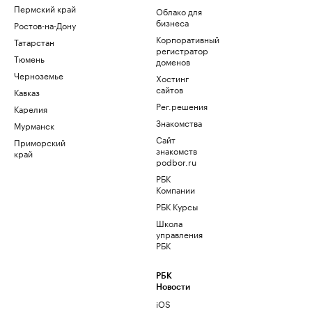
Пермский край
Облако для
бизнеса
Ростов-на-Дону
Корпоративный
Татарстан
регистратор
Тюмень
доменов
Черноземье
Хостинг
сайтов
Кавказ
Рег.решения
Карелия
Знакомства
Мурманск
Сайт
Приморский
знакомств
край
podbor.ru
РБК
Компании
РБК Курсы
Школа
управления
РБК
РБК
Новости
iOS