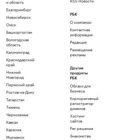
RSS Новости
и область
Екатеринбург
РБК
Новосибирск
О компании
Омск
Контактная
Башкортостан
информация
Вологодская
Редакция
область
Размещение
Калининград
рекламы
Краснодарский
край
Другие
Нижний
продукты
Новгород
РБК
Пермский край
Облако для
бизнеса
Ростов-на-Дону
Корпоративный
Татарстан
регистратор
Тюмень
доменов
Черноземье
Хостинг
сайтов
Кавказ
Рег.решения
Карелия
Знакомства
Мурманск