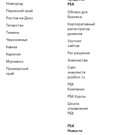
Новгород
РБК
Пермский край
Облако для
бизнеса
Ростов-на-Дону
Корпоративный
Татарстан
регистратор
Тюмень
доменов
Черноземье
Хостинг
сайтов
Кавказ
Рег.решения
Карелия
Знакомства
Мурманск
Сайт
Приморский
знакомств
край
podbor.ru
РБК
Компании
РБК Курсы
Школа
управления
РБК
РБК
Новости