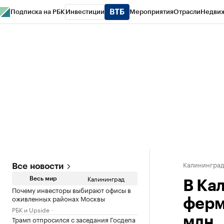
Подписка на РБК
Инвестиции
Мероприятия
Отрасли
Недви
РБК Life
Тренды
Визионеры
Национальные проекты
Город
Стиль
Кр
Спецпроекты СПб
Конференции СПб
Спецпроекты
Проверка конт
Калинингра
Все новости
Калининград
Весь мир
В Ка
Почему инвесторы выбирают офисы в
оживленных районах Москвы
ферм
РБК и Upside
Трамп отпросился с заседания Госдепа
млн