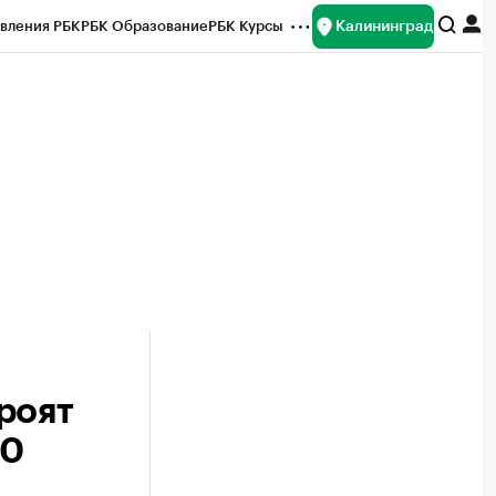
Калининград
вления РБК
РБК Образование
РБК Курсы
рейтинги
Франшизы
Газета
ок наличной валюты
роят
00