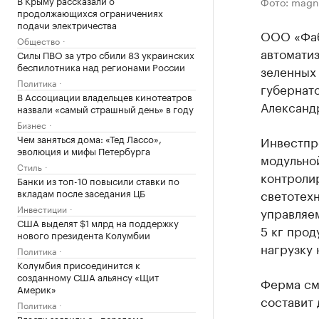
В Крыму рассказали о
Фото: magn
продолжающихся ограничениях
подачи электричества
ООО «Фаб
Общество
автомати
Силы ПВО за утро сбили 83 украинских
беспилотника над регионами России
зеленных
Политика
губернат
В Ассоциации владельцев кинотеатров
Александ
назвали «самый страшный день» в году
Бизнес
Чем заняться дома: «Тед Лассо»,
Инвестпр
эволюция и мифы Петербурга
модульно
Стиль
контроли
Банки из топ-10 повысили ставки по
светотех
вкладам после заседания ЦБ
Инвестиции
управляе
США выделят $1 млрд на поддержку
5 кг прод
нового президента Колумбии
нагрузку
Политика
Колумбия присоединится к
созданному США альянсу «Щит
Ферма см
Америк»
составит 
Политика
Власти заявили о «переломе