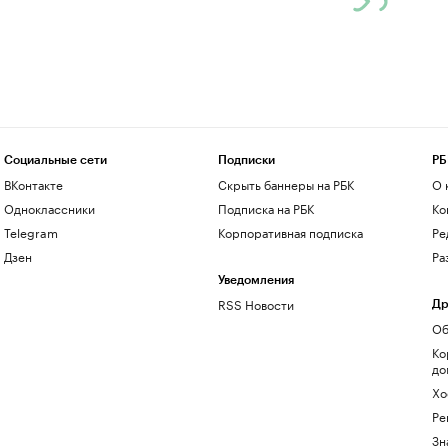
Социальные сети
Подписки
РБ
ВКонтакте
Скрыть баннеры на РБК
О 
Одноклассники
Подписка на РБК
Ко
Telegram
Корпоративная подписка
Ре
Дзен
Ра
Уведомления
RSS Новости
Др
Об
Ко
до
Хо
Ре
Зн