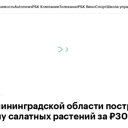
жимость
Autonews
РБК Компании
Телеканал
РБК Вино
Спорт
Школа упра
ипто
РБК Бизнес-среда
Дискуссионный клуб
Исследования
Кредитные 
рагентов
Политика
Экономика
Бизнес
Технологии и медиа
Финансы
Рын
д
лининградской области пост
у салатных растений за ₽3