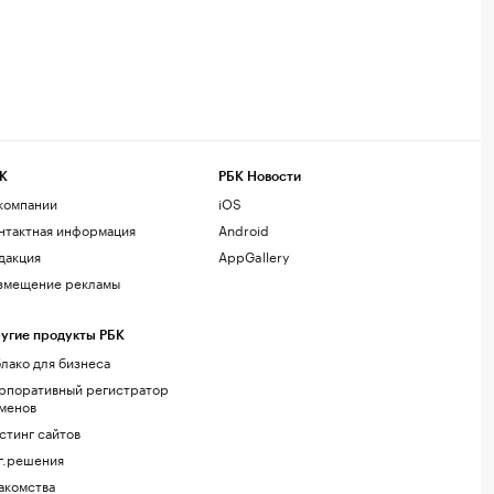
К
РБК Новости
компании
iOS
нтактная информация
Android
дакция
AppGallery
змещение рекламы
угие продукты РБК
лако для бизнеса
рпоративный регистратор
менов
стинг сайтов
г.решения
акомства