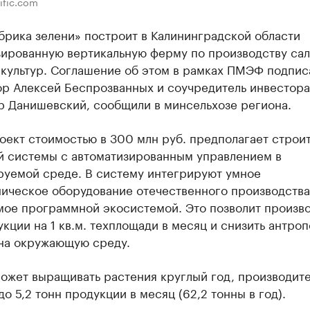
ific.com
рика зелени» построит в Калининградской области
зированную вертикальную ферму по производству сал
 культур. Соглашение об этом в рамках ПМЭФ подпис
ор Алексей Беспрозванных и соучредитель инвестора
р Данишевский, сообщили в минсельхозе региона.
оект стоимостью в 300 млн руб. предполагает строи
й системы с автоматизированным управлением в
руемой среде. В систему интегрируют умное
ническое оборудование отечественного производства
мое программной экосистемой. Это позволит произво
укции на 1 кв.м. техплощади в месяц и снизить антро
 на окружающую среду.
ожет выращивать растения круглый год, производите
до 5,2 тонн продукции в месяц (62,2 тонны в год).