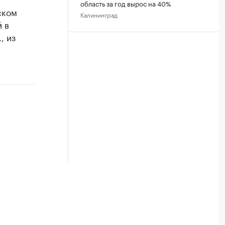
область за год вырос на 40%
ском
Калининград
 в
, из