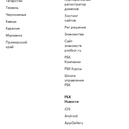
Татарстан
регистратор
Тюмень
доменов
Черноземье
Хостинг
сайтов
Кавказ
Рег.решения
Карелия
Знакомства
Мурманск
Сайт
Приморский
знакомств
край
podbor.ru
РБК
Компании
РБК Курсы
Школа
управления
РБК
РБК
Новости
iOS
Android
AppGallery