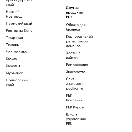
край
Другие
Нижний
продукты
Новгород
РБК
Пермский край
Облако для
бизнеса
Ростов-на-Дону
Корпоративный
Татарстан
регистратор
Тюмень
доменов
Черноземье
Хостинг
сайтов
Кавказ
Рег.решения
Карелия
Знакомства
Мурманск
Сайт
Приморский
знакомств
край
podbor.ru
РБК
Компании
РБК Курсы
Школа
управления
РБК