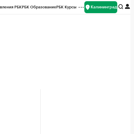
Калининград
вления РБК
РБК Образование
РБК Курсы
рейтинги
Франшизы
Газета
ок наличной валюты