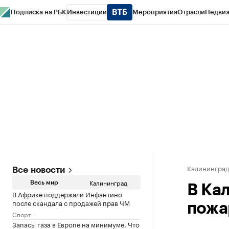
Подписка на РБК
Инвестиции
Мероприятия
Отрасли
Недви
РБК Life
Тренды
Визионеры
Национальные проекты
Город
Стиль
Кр
Спецпроекты СПб
Конференции СПб
Спецпроекты
Проверка конт
Калинингра
Все новости
Калининград
Весь мир
В Ка
В Африке поддержали Инфантино
после скандала с продажей прав ЧМ
пожа
Спорт
Запасы газа в Европе на минимуме. Что