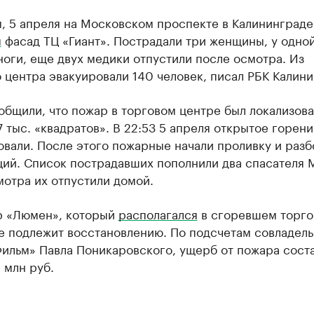
, 5 апреля на Московском проспекте в Калининграде
я
фасад ТЦ «Гиант». Пострадали три женщины, у одной
оги, еще двух медики отпустили после осмотра. Из
 центра эвакуировали 140 человек, писал РБК Калини
бщили, что пожар в торговом центре был локализова
 тыс. «квадратов». В 22:53 5 апреля открытое горени
вали. После этого пожарные начали проливку и разб
ций. Список пострадавших пополнили два спасателя 
отра их отпустили домой.
р «Люмен», который
располагался
в сгоревшем торг
е подлежит восстановлению. По подсчетам совладель
ильм» Павла Поникаровского, ущерб от пожара сост
 млн руб.