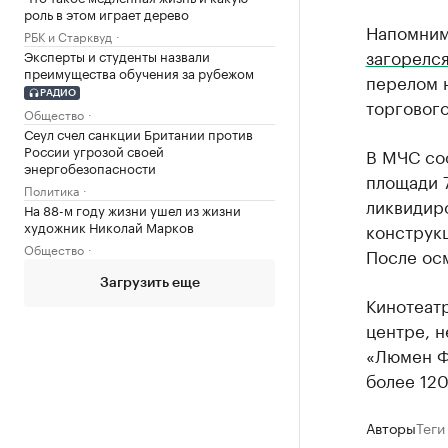
роль в этом играет дерево
Напомним
РБК и Старквуд
загорелс
Эксперты и студенты назвали
преимущества обучения за рубежом
перелом н
РАДИО
торгового
Общество
Сеул счел санкции Британии против
России угрозой своей
В МЧС соо
энергобезопасности
площади 7
Политика
ликвидиро
На 88-м году жизни ушел из жизни
художник Николай Марков
конструк
Общество
После осм
Загрузить еще
Кинотеат
центре, н
«Люмен Ф
более 120
Авторы
Теги