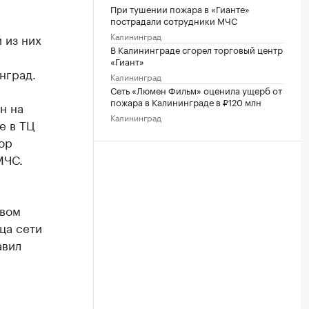
При тушении пожара в «Гианте»
пострадали сотрудники МЧС
Калининград
 из них
В Калининграде сгорел торговый центр
«Гиант»
нград.
Калининград
Сеть «Люмен Фильм» оценила ущерб от
пожара в Калининграде в ₽120 млн
н на
Калининград
е в ТЦ
ор
МЧС.
овом
ца сети
авил