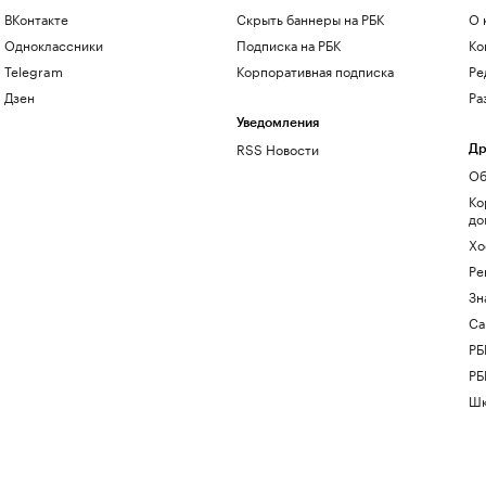
ВКонтакте
Скрыть баннеры на РБК
О 
Одноклассники
Подписка на РБК
Ко
Telegram
Корпоративная подписка
Ре
Дзен
Ра
Уведомления
RSS Новости
Др
Об
Ко
до
Хо
Ре
Зн
Са
РБ
РБ
Шк