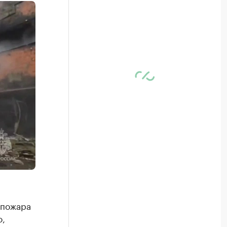
 пожара
о,