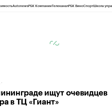
жимость
Autonews
РБК Компании
Телеканал
РБК Вино
Спорт
Школа упра
ипто
РБК Бизнес-среда
Дискуссионный клуб
Исследования
Кредитные 
рагентов
Политика
Экономика
Бизнес
Технологии и медиа
Финансы
Рын
д
лининграде ищут очевидцев
ра в ТЦ «Гиант»