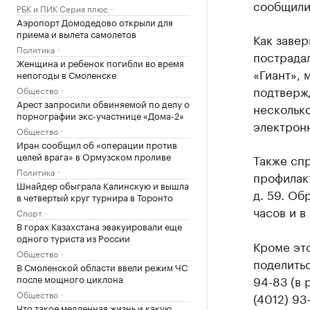
сообщили
РБК и ПИК Серия плюс
Аэропорт Домодедово открыли для
приема и вылета самолетов
Как завер
Политика
пострадал
Женщина и ребенок погибли во время
«Гиант», 
непогоды в Смоленске
подтвержд
Общество
Арест запросили обвиняемой по делу о
несколько
порнографии экс-участнице «Дома-2»
электронн
Общество
Иран сообщил об «операции против
целей врага» в Ормузском проливе
Также спр
Политика
профилакт
Шнайдер обыграла Калинскую и вышла
д. 59. Об
в четвертый круг турнира в Торонто
часов и в
Спорт
В горах Казахстана эвакуировали еще
одного туриста из России
Кроме это
Общество
поделитьс
В Смоленской области ввели режим ЧС
после мощного циклона
94-83 (в 
Общество
(4012) 93
Что такое медленная жизнь и какую