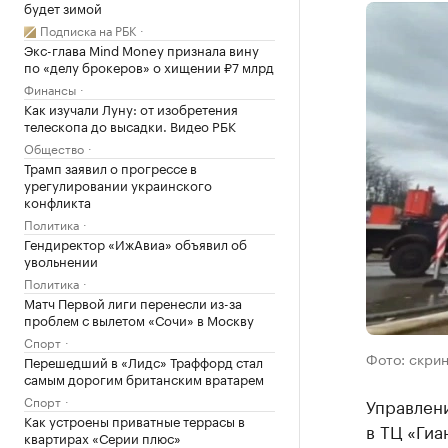
будет зимой
Подписка на РБК
Экс-глава Mind Money признала вину
по «делу брокеров» о хищении ₽7 млрд
Финансы
Как изучали Луну: от изобретения
телескопа до высадки. Видео РБК
Общество
Трамп заявил о прогрессе в
урегулировании украинского
конфликта
Политика
Гендиректор «ИжАвиа» объявил об
увольнении
Политика
Матч Первой лиги перенесли из-за
проблем с вылетом «Сочи» в Москву
Спорт
Фото: скри
Перешедший в «Лидс» Траффорд стал
самым дорогим британским вратарем
Спорт
Управлен
Как устроены приватные террасы в
в ТЦ «Гиа
квартирах «Серии плюс»