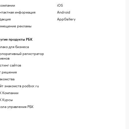
компании
iOS
нтактная информация
Android
дакция
AppGallery
змещение рекламы
угие продукты РБК
лако для бизнеса
рпоративный регистратор
менов
стинг сайтов
г.решения
акомства
йт знакомств podbor.ru
К Компании
К Курсы
ола управления РБК