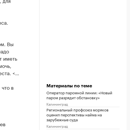
, для
са.
м. Вы
надо
т иметь
мочь,
еста. <…
 что в
Материалы по теме
Оператор паромной линии: «Новый
паром разрядит обстановку»
Калининград
Региональный профсоюз моряков
оценил перспективы найма на
зарубежные суда
сев
Калининград