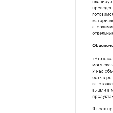
планирует
проведен
готовимс
материало
агрохимии
отдельные
Обеспече
«Что кас
могу сказ
У нас объ
есть в ре
заготовле
вышли в м
продуктах
Я всех пр