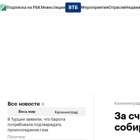
Подписка на РБК
Инвестиции
Мероприятия
Отрасли
Недви
РБК Life
Тренды
Визионеры
Национальные проекты
Город
Стиль
Кр
Спецпроекты СПб
Конференции СПб
Спецпроекты
Проверка конт
Калинингра
Все новости
Калининград
Весь мир
За сч
В Турции заявили, что Европа
потребовала подтверждать
соби
происхождение газа
Политика