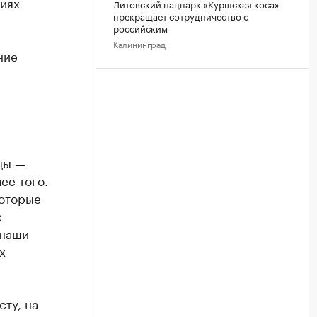
виях
Литовский нацпарк «Куршская коса»
прекращает сотрудничество с
российским
м
Калининград
ние
цы —
ее того.
которые
с
 наши
х
сту, на