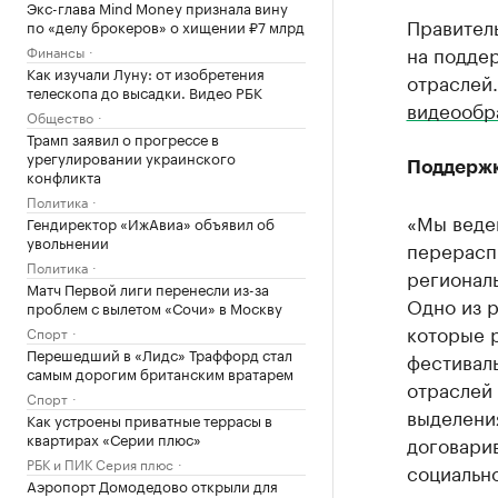
Экс-глава Mind Money признала вину
Правител
по «делу брокеров» о хищении ₽7 млрд
на подде
Финансы
Как изучали Луну: от изобретения
отраслей.
телескопа до высадки. Видео РБК
видеообр
Общество
Трамп заявил о прогрессе в
урегулировании украинского
Поддержк
конфликта
Политика
«Мы веде
Гендиректор «ИжАвиа» объявил об
увольнении
перерасп
Политика
региональ
Матч Первой лиги перенесли из-за
Одно из 
проблем с вылетом «Сочи» в Москву
которые 
Спорт
Перешедший в «Лидс» Траффорд стал
фестивал
самым дорогим британским вратарем
отраслей
Спорт
выделени
Как устроены приватные террасы в
квартирах «Серии плюс»
договарив
РБК и ПИК Серия плюс
социальн
Аэропорт Домодедово открыли для