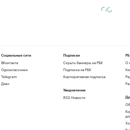
Социальные сети
Подписки
РБ
ВКонтакте
Скрыть баннеры на РБК
О 
Одноклассники
Подписка на РБК
Ко
Telegram
Корпоративная подписка
Ре
Дзен
Ра
Уведомления
RSS Новости
Др
Об
Ко
до
Хо
Ре