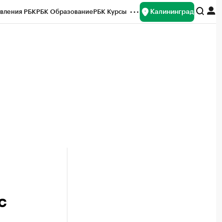
Калининград
вления РБК
РБК Образование
РБК Курсы
рейтинги
Франшизы
Газета
ок наличной валюты
с