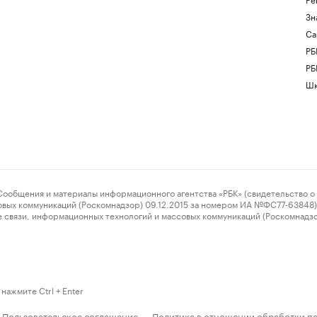
Зн
Са
РБ
РБ
Шк
ения и материалы информационного агентства «РБК» (свидетельство о 
овых коммуникаций (Роскомнадзор) 09.12.2015 за номером ИА №ФС77-63848) 
 связи, информационных технологий и массовых коммуникаций (Роскомнадз
нажмите Ctrl + Enter
Пользовательское соглашение
Политика в отношении обработки п
·