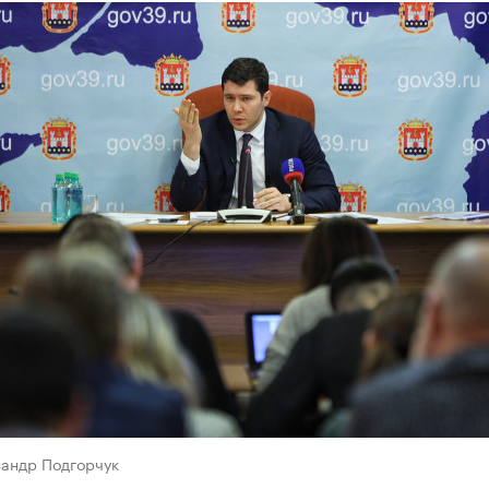
сандр Подгорчук