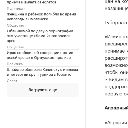
цен на ко
приема и вылета самолетов
незащище
Политика
Женщина и ребенок погибли во время
непогоды в Смоленске
Губернат
Общество
Обвиняемой по делу о порнографии
«И минсел
экс-участнице «Дома-2» запросили
арест
расширен
Общество
понимаете
Иран сообщил об «операции против
расширять
целей врага» в Ормузском проливе
Политика
возможнос
Шнайдер обыграла Калинскую и вышла
чтобы он
в четвертый круг турнира в Торонто
> Видим 
Спорт
поддержки
Загрузить еще
первую о
Аграрный
«Аграрии 