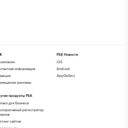
К
РБК Новости
компании
iOS
нтактная информация
Android
дакция
AppGallery
змещение рекламы
угие продукты РБК
лако для бизнеса
рпоративный регистратор
менов
стинг сайтов
г.решения