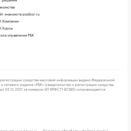
акомства
йт знакомств podbor.ru
К Компании
К Курсы
ола управления РБК
регистрации средства массовой информации выдано Федеральной
и сетевого издания «РБК» (свидетельство о регистрации средства
ор) 03.12.2021 за номером ЭЛ №ФС77-82385) сопровождаются
ерсональных данных
Политика обработки файлов cookie
·