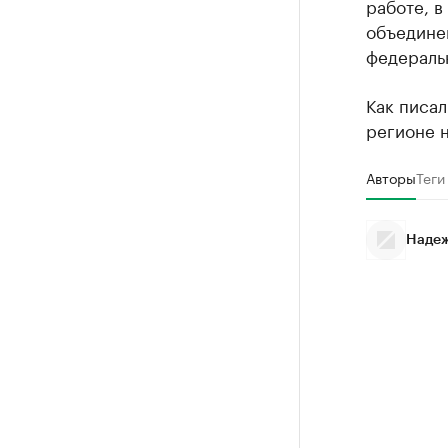
работе, в
объединен
федеральн
Как писал
регионе н
Авторы
Теги
Надеж