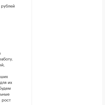
 рублей
й
в
аботу.
ей,
,
вших
для их
будем
льные
 рост