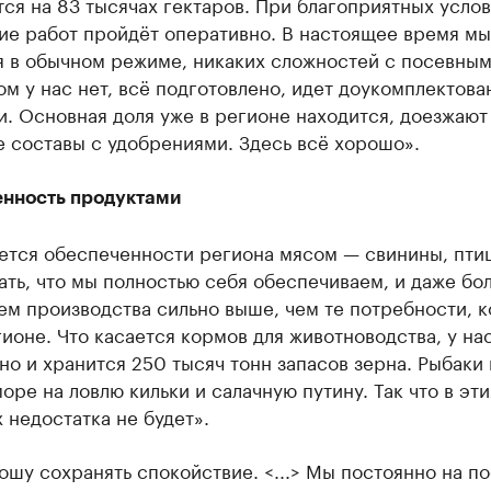
ся на 83 тысячах гектаров. При благоприятных усло
ие работ пройдёт оперативно. В настоящее время мы
я в обычном режиме, никаких сложностей с посевны
м у нас нет, всё подготовлено, идет доукомплектова
. Основная доля уже в регионе находится, доезжают
 составы с удобрениями. Здесь всё хорошо».
нность продуктами
ается обеспеченности региона мясом — свинины, пти
ать, что мы полностью себя обеспечиваем, и даже бол
ем производства сильно выше, чем те потребности, 
гионе. Что касается кормов для животноводства, у на
но и хранится 250 тысяч тонн запасов зерна. Рыбаки
оре на ловлю кильки и салачную путину. Так что в эти
 недостатка не будет».
ошу сохранять спокойствие. <...> Мы постоянно на по