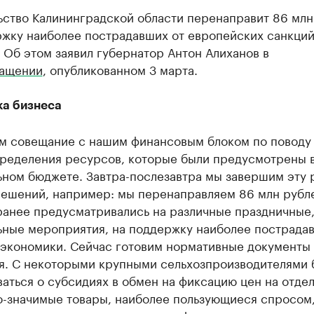
ьство Калининградской области перенаправит 86 млн
ржку наиболее пострадавших от европейских санкци
 Об этом заявил губернатор Антон Алиханов в
ащении
, опубликованном 3 марта.
а бизнеса
м совещание с нашим финансовым блоком по поводу
ределения ресурсов, которые были предусмотрены 
ном бюджете. Завтра-послезавтра мы завершим эту р
решений, например: мы перенаправляем 86 млн рубл
ранее предусматривались на различные праздничные
ьные мероприятия, на поддержку наиболее пострада
 экономики. Сейчас готовим нормативные документы 
я. С некоторыми крупными сельхозпроизводителями 
аться о субсидиях в обмен на фиксацию цен на отде
о-значимые товары, наиболее пользующиеся спросом,