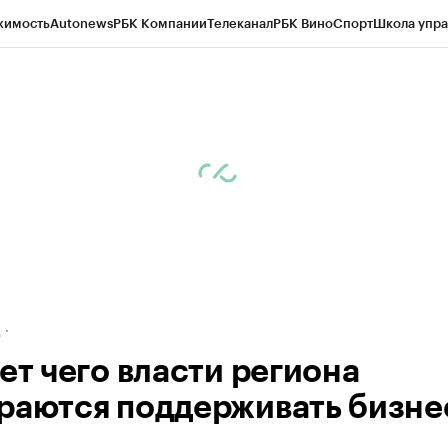
жимость
Autonews
РБК Компании
Телеканал
РБК Вино
Спорт
Школа упра
ипто
РБК Бизнес-среда
Дискуссионный клуб
Исследования
Кредитные 
рагентов
Политика
Экономика
Бизнес
Технологии и медиа
Финансы
Рын
д
ет чего власти региона
раются поддерживать бизне